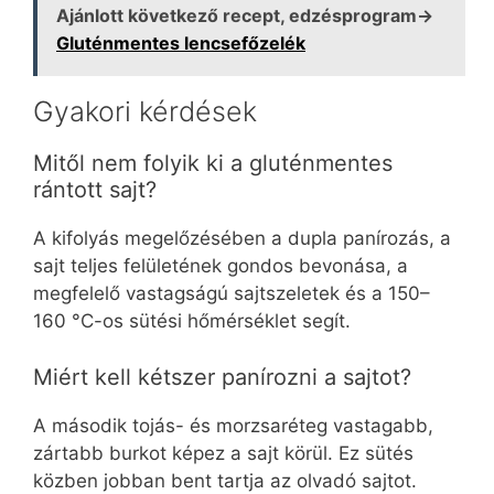
Ajánlott következő recept, edzésprogram→
Gluténmentes lencsefőzelék
Gyakori kérdések
Mitől nem folyik ki a gluténmentes
rántott sajt?
A kifolyás megelőzésében a dupla panírozás, a
sajt teljes felületének gondos bevonása, a
megfelelő vastagságú sajtszeletek és a 150–
160 °C-os sütési hőmérséklet segít.
Miért kell kétszer panírozni a sajtot?
A második tojás- és morzsaréteg vastagabb,
zártabb burkot képez a sajt körül. Ez sütés
közben jobban bent tartja az olvadó sajtot.