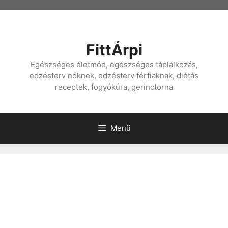
Kilépés
a
tartalomba
FittÁrpi
Egészséges életmód, egészséges táplálkozás,
edzésterv nőknek, edzésterv férfiaknak, diétás
receptek, fogyókúra, gerinctorna
Menü