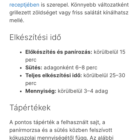
receptjében
is szerepel. Könnyebb változatként
grillezett zöldséget vagy friss salátát kínálhatsz
mellé.
Elkészítési idő
Előkészítés és panírozás:
körülbelül 15
perc
Sütés:
adagonként 6–8 perc
Teljes elkészítési idő:
körülbelül 25–30
perc
Mennyiség:
körülbelül 3–4 adag
Tápértékek
A pontos tápérték a felhasznált sajt, a
panírmorzsa és a sütés közben felszívott
kókuszolaj mennyiségétől függ. Az alábbi