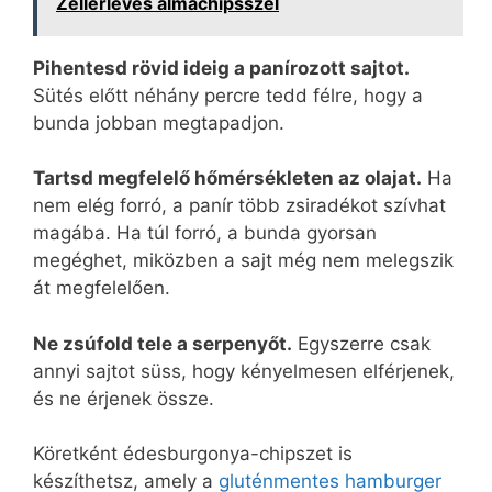
Zellerleves almachipsszel
Pihentesd rövid ideig a panírozott sajtot.
Sütés előtt néhány percre tedd félre, hogy a
bunda jobban megtapadjon.
Tartsd megfelelő hőmérsékleten az olajat.
Ha
nem elég forró, a panír több zsiradékot szívhat
magába. Ha túl forró, a bunda gyorsan
megéghet, miközben a sajt még nem melegszik
át megfelelően.
Ne zsúfold tele a serpenyőt.
Egyszerre csak
annyi sajtot süss, hogy kényelmesen elférjenek,
és ne érjenek össze.
Köretként édesburgonya-chipszet is
készíthetsz, amely a
gluténmentes hamburger