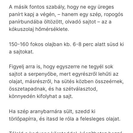
A másik fontos szabály, hogy ne egy üreges
panírt kapj a végén, – hanem egy szép, ropogós
panírbundába öltözött, olvadó sajtot – az a
kókuszolaj hőmérséklete.
150-160 fokos olajban kb. 6-8 perc alatt süsd ki
a sajtokat.
Figyelj arra is, hogy egyszerre ne tegyél sok
sajtot a serpenyőbe, mert egyrészről lehűti az
olajat, másrészről, ha sütés közben összeérnek,
összetapadnak, és ha szétválasztod,
könnyedén kifolyhat a sajt.
Ha szép aranybarnára sült, szedd ki
törlőpapírra, és itasd le róla a felesleges olajat.