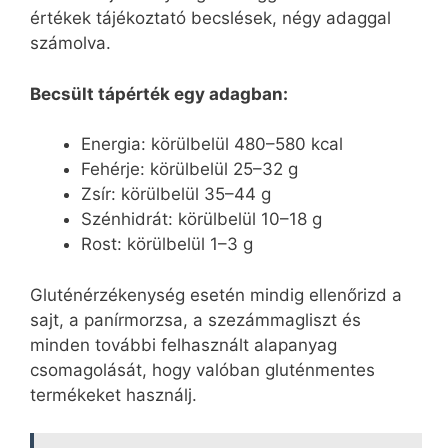
értékek tájékoztató becslések, négy adaggal
számolva.
Becsült tápérték egy adagban:
Energia: körülbelül 480–580 kcal
Fehérje: körülbelül 25–32 g
Zsír: körülbelül 35–44 g
Szénhidrát: körülbelül 10–18 g
Rost: körülbelül 1–3 g
Gluténérzékenység esetén mindig ellenőrizd a
sajt, a panírmorzsa, a szezámmagliszt és
minden további felhasznált alapanyag
csomagolását, hogy valóban gluténmentes
termékeket használj.