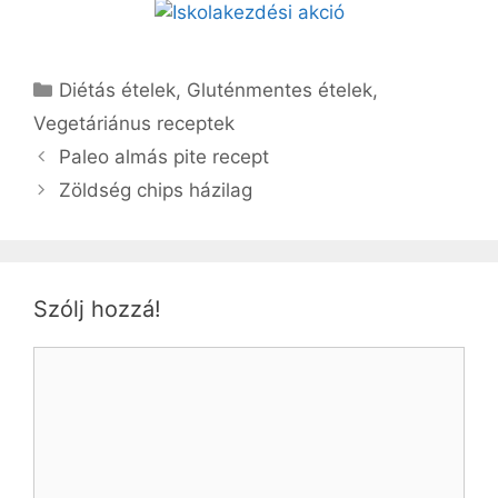
Kategória
Diétás ételek
,
Gluténmentes ételek
,
Vegetáriánus receptek
Paleo almás pite recept
Zöldség chips házilag
Szólj hozzá!
Hozzászólás