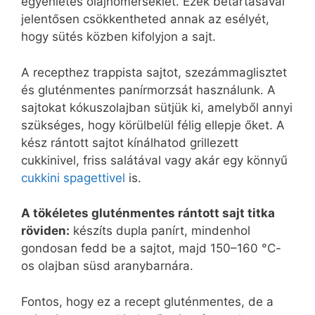
egyenletes olajhőmérséklet. Ezek betartásával
jelentősen csökkentheted annak az esélyét,
hogy sütés közben kifolyjon a sajt.
A recepthez trappista sajtot, szezámmaglisztet
és gluténmentes panírmorzsát használunk. A
sajtokat kókuszolajban sütjük ki, amelyből annyi
szükséges, hogy körülbelül félig ellepje őket. A
kész rántott sajtot kínálhatod grillezett
cukkinivel, friss salátával vagy akár egy könnyű
cukkini spagettivel
is.
A tökéletes gluténmentes rántott sajt titka
röviden:
készíts dupla panírt, mindenhol
gondosan fedd be a sajtot, majd 150–160 °C-
os olajban süsd aranybarnára.
Fontos, hogy ez a recept gluténmentes, de a