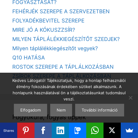
FOGYASZTÁSÁT?
FEHÉRJÉK SZEREPE A SZERVEZETBEN
FOLYADÉKBEVITEL SZEREPE
MIRE JÓ A KÓKUSZZSÍR?
MILYEN TÁPLÁLÉKKIEGÉSZÍTŐT SZEDJEK?
Milyen táplálékkiegészítőt vegyek?
Q10 HATÁSA
ROSTOK SZEREPE A TÁPLÁLKOZÁSBAN
ZSÍROK SZEREPE A TÁPLÁLKOZÁSBAN
Kedves Látogató! Tájékoztatjuk, hogy a honlap felhasználói
élmény fokozásának érdekében sütiket alkalmazunk. A
honlapunk használatával ön a tájékoztatásunkat tudomásul
veszi.
Elfogadom
Nem
További információ
Fogyókúra, fogyás tippek
Shares
12 TIPP AZ EGÉSZSÉGES TESTSÚLYHOZ