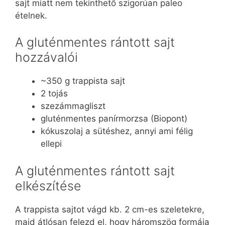
sajt miatt nem tekinthető szigorúan paleo
ételnek.
A gluténmentes rántott sajt
hozzávalói
~350 g trappista sajt
2 tojás
szezámmagliszt
gluténmentes panírmorzsa (Biopont)
kókuszolaj a sütéshez, annyi ami félig
ellepi
A gluténmentes rántott sajt
elkészítése
A trappista sajtot vágd kb. 2 cm-es szeletekre,
majd átlósan felezd el, hogy háromszög formája