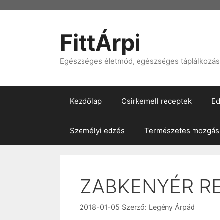
Kilépés
a
tartalomba
FittÁrpi
Egészséges életmód, egészséges táplálkozás, 
Kezdőlap
Csirkemell receptek
Ed
Személyi edzés
Természetes mozgásm
ZABKENYÉR R
2018-01-05
Szerző:
Legény Árpád