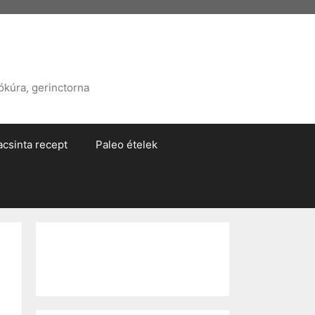
ókúra, gerinctorna
acsinta recept
Paleo ételek