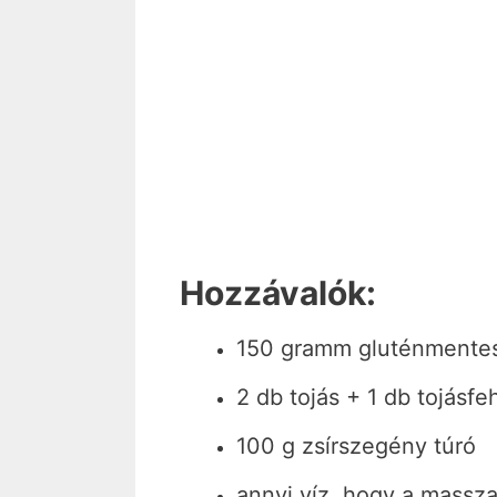
Hozzávalók:
150 gramm gluténmentes
2 db tojás + 1 db tojásfe
100 g zsírszegény túró
annyi víz, hogy a massza