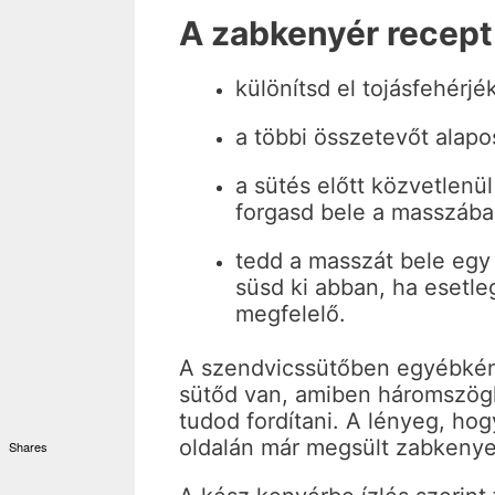
A zabkenyér recept 
különítsd el tojásfehérjé
a többi összetevőt alap
a sütés előtt közvetlenül
forgasd bele a masszába
tedd a masszát bele egy
süsd ki abban, ha esetle
megfelelő.
A szendvicssütőben egyébkén
sütőd van, amiben háromszögl
tudod fordítani. A lényeg, hogy
oldalán már megsült zabkenye
Shares