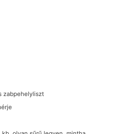
 zabpehelyliszt
hérje
 kb. olyan sűrű legyen, mintha