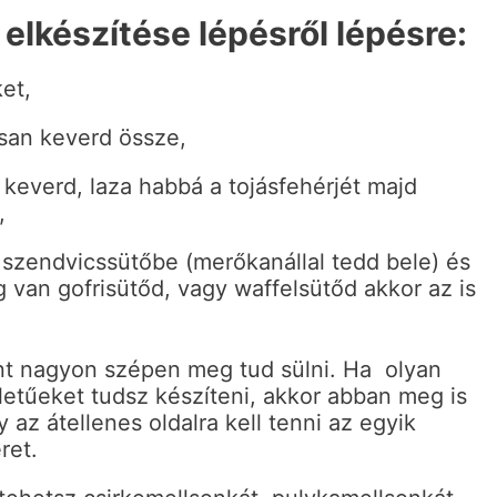
elkészítése lépésről lépésre:
ket,
osan keverd össze,
 keverd, laza habbá a tojásfehérjét majd
,
 szendvicssütőbe (merőkanállal tedd bele) és
g van gofrisütőd, vagy waffelsütőd akkor az is
t nagyon szépen meg tud sülni. Ha olyan
etűeket tudsz készíteni, akkor abban meg is
 az átellenes oldalra kell tenni az egyik
ret.