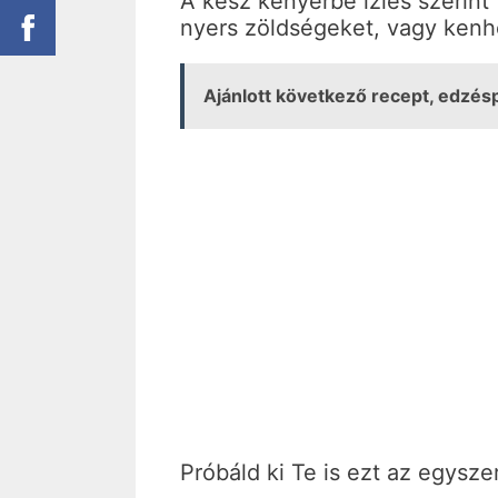
A kész kenyérbe ízlés szerint
nyers zöldségeket, vagy kenhet
Ajánlott következő recept, edz
Próbáld ki Te is ezt az egysz