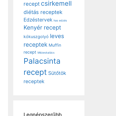
csirkemell
recept
diétás receptek
Edzéstervek
has edzés
Kenyér recept
leves
kókuszgolyó
receptek
Muffin
recept
Mézeskalács
Palacsinta
recept
Sütőtök
receptek
Legnépszerűbb