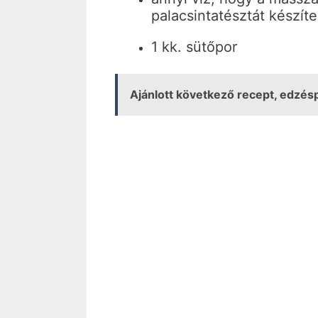
palacsintatésztát készíte
1 kk. sütőpor
Ajánlott következő recept, edz