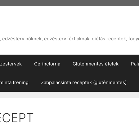
edzésterv nőknek, edzésterv férfiaknak, diétás receptek, fogy
zéstervek
Gerinctorna
Gluténmentes ételek
Pal
inta tréning
Zabpalacsinta receptek (gluténmentes)
ECEPT