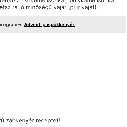
 tehetsz csirkemellsonkát, pulykamellsonkát,
sz rá jó minőségű vajat (pl ír vajat).
ésprogram→
Adventi püspökkenyér
erű zabkenyér receptet!