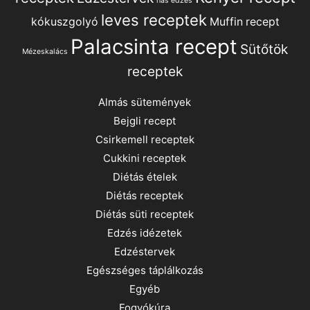
has edzés
leves receptek
kókuszgolyó
Muffin recept
Palacsinta recept
Sütőtök
Mézeskalács
receptek
Almás sütemények
Bejgli recept
Csirkemell receptek
Cukkini receptek
Diétás ételek
Diétás receptek
Diétás süti receptek
Edzés idézetek
Edzéstervek
Egészséges táplálkozás
Egyéb
Fogyókúra