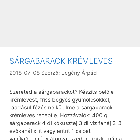
SÁRGABARACK KRÉMLEVES
2018-07-08
Szerző:
Legény Árpád
Szereted a sárgabarackot? Készíts belőle
krémlevest, friss bogyós gyümölcsökkel,
ráadásul főzés nélkül. Íme a sárgabarack
krémleves receptje. Hozzávalók: 400 g
sárgabarack 4 dl kókusztej 3 dl víz fahéj 2-3
evőkanál xilit vagy eritrit 1 csipet
vaníliaőrlemény áfonya, szeder, ribizli, málna