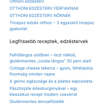
Otthoni edzésterv
OTTHONI EDZÉSTERV FÉRFIAKNAK
OTTHONI EDZÉSTERV NŐKNEK
Tricepsz edzés otthon – 3 egyszerű tricepsz
gyakorlat
Legfrissebb receptek, edzéstervek
Felhőlángos sütőben – liszt nélküli,
gluténmentes „csoda lángos” 30 perc alatt
Cottage cheese tekercs – gyors, fehérjedús
finomság minden napra
A gerinc egészsége és a pilates kapcsolata
Pásztorpite édesburgonyával – egy
klasszikus recept modern csavarral
Gluténmentes lencsefőzelék