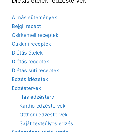
Diétás ételek, edzéstervek
Almás sütemények
Bejgli recept
Csirkemell receptek
Cukkini receptek
Diétás ételek
Diétás receptek
Diétás süti receptek
Edzés idézetek
Edzéstervek
Has edzésterv
Kardio edzéstervek
Otthoni edzéstervek
Saját testsúlyos edzés