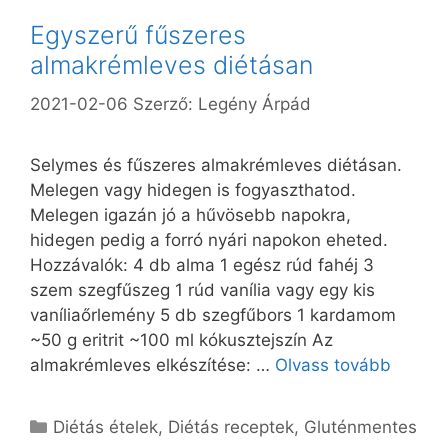
Egyszerű fűszeres
almakrémleves diétásan
2021-02-06
Szerző:
Legény Árpád
Selymes és fűszeres almakrémleves diétásan.
Melegen vagy hidegen is fogyaszthatod.
Melegen igazán jó a hűvösebb napokra,
hidegen pedig a forró nyári napokon eheted.
Hozzávalók: 4 db alma 1 egész rúd fahéj 3
szem szegfűszeg 1 rúd vanília vagy egy kis
vaníliaőrlemény 5 db szegfűbors 1 kardamom
~50 g eritrit ~100 ml kókusztejszín Az
almakrémleves elkészítése: …
Olvass tovább
Kategória
Diétás ételek
,
Diétás receptek
,
Gluténmentes