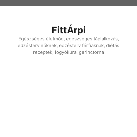
Kilépés
a
tartalomba
FittÁrpi
Egészséges életmód, egészséges táplálkozás,
edzésterv nőknek, edzésterv férfiaknak, diétás
receptek, fogyókúra, gerinctorna