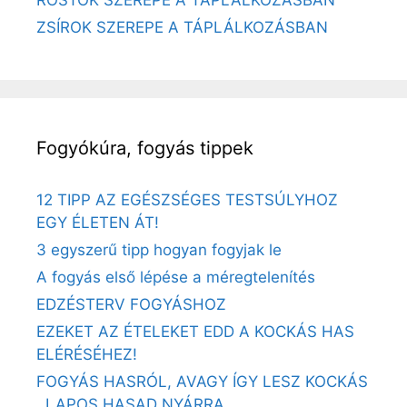
ROSTOK SZEREPE A TÁPLÁLKOZÁSBAN
ZSÍROK SZEREPE A TÁPLÁLKOZÁSBAN
Fogyókúra, fogyás tippek
12 TIPP AZ EGÉSZSÉGES TESTSÚLYHOZ
EGY ÉLETEN ÁT!
3 egyszerű tipp hogyan fogyjak le
A fogyás első lépése a méregtelenítés
EDZÉSTERV FOGYÁSHOZ
EZEKET AZ ÉTELEKET EDD A KOCKÁS HAS
ELÉRÉSÉHEZ!
FOGYÁS HASRÓL, AVAGY ÍGY LESZ KOCKÁS
, LAPOS HASAD NYÁRRA