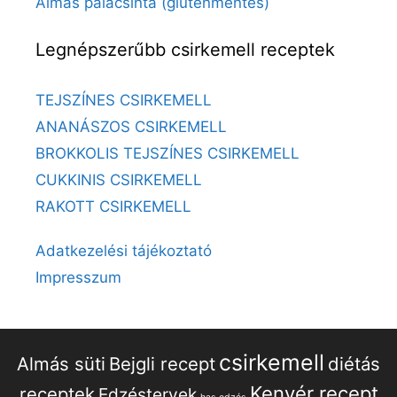
Almás palacsinta (gluténmentes)
Legnépszerűbb csirkemell receptek
TEJSZÍNES CSIRKEMELL
ANANÁSZOS CSIRKEMELL
BROKKOLIS TEJSZÍNES CSIRKEMELL
CUKKINIS CSIRKEMELL
RAKOTT CSIRKEMELL
Adatkezelési tájékoztató
Impresszum
csirkemell
Almás süti
Bejgli recept
diétás
Kenyér recept
receptek
Edzéstervek