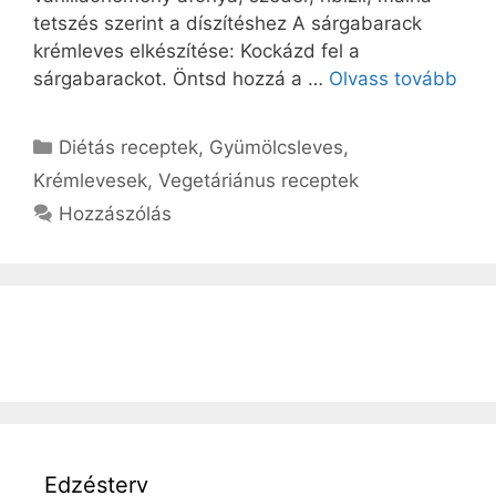
tetszés szerint a díszítéshez A sárgabarack
krémleves elkészítése: Kockázd fel a
sárgabarackot. Öntsd hozzá a …
Olvass tovább
Kategória
Diétás receptek
,
Gyümölcsleves
,
Krémlevesek
,
Vegetáriánus receptek
Hozzászólás
Edzésterv