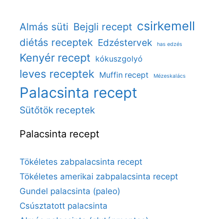
csirkemell
Almás süti
Bejgli recept
diétás receptek
Edzéstervek
has edzés
Kenyér recept
kókuszgolyó
leves receptek
Muffin recept
Mézeskalács
Palacsinta recept
Sütőtök receptek
Palacsinta recept
Tökéletes zabpalacsinta recept
Tökéletes amerikai zabpalacsinta recept
Gundel palacsinta (paleo)
Csúsztatott palacsinta