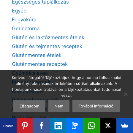
Egészséges táplálkozás
Egyéb
Fogyókúra
Gerinctorna
Glutén és laktózmentes ételek
Glutén és tejmentes receptek
Gluténmentes ételek
Gluténmentes receptek
Gyümölcsleves
Kedves Látogató! Tájékoztatjuk, hogy a honlap felhasználói
Kenyér receptek
élmény fokozásának érdekében sütiket alkalmazunk. A
honlapunk használatával ön a tájékoztatásunkat tudomásul
Krémlevesek
veszi.
Palacsinta receptek
Elfogadom
Nem
További információ
Paleo receptek
Pizza receptek
Shares
Smoothie receptek