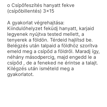
o Csípőfeszítés hanyatt fekve
(csípőbillentés) 3×15
A gyakorlat végrehajtása:
Kiindulóhelyzet feküdj hanyatt, karjaid
legyenek nyújtva tested mellett, a
tenyerek a földön. Térdeid hajlítsd be.
Belégzés után talpaid a földhöz szorítva
emeld meg a csípőd a földről. Maradj így,
néhány másodpercig, majd engedd le a
csípőd , de a feneked ne érintse a talajt.
Kilégzés után ismételd meg a
gyakorlatot.