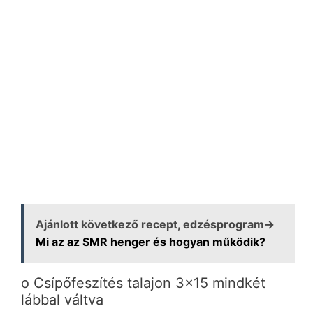
Ajánlott következő recept, edzésprogram→
Mi az az SMR henger és hogyan működik?
o Csípőfeszítés talajon 3×15 mindkét
lábbal váltva