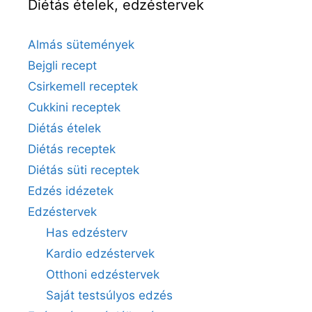
Diétás ételek, edzéstervek
Almás sütemények
Bejgli recept
Csirkemell receptek
Cukkini receptek
Diétás ételek
Diétás receptek
Diétás süti receptek
Edzés idézetek
Edzéstervek
Has edzésterv
Kardio edzéstervek
Otthoni edzéstervek
Saját testsúlyos edzés