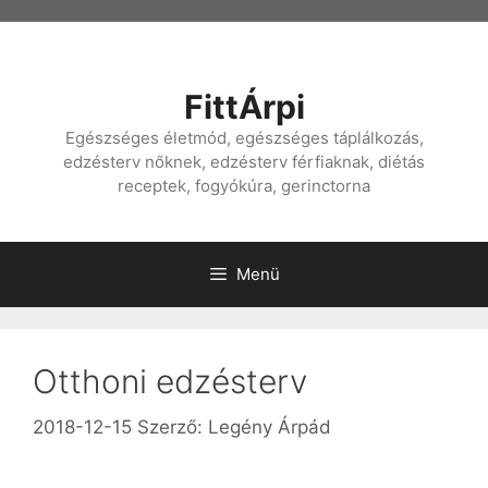
Kilépés
a
tartalomba
FittÁrpi
Egészséges életmód, egészséges táplálkozás,
edzésterv nőknek, edzésterv férfiaknak, diétás
receptek, fogyókúra, gerinctorna
Menü
Otthoni edzésterv
2018-12-15
Szerző:
Legény Árpád