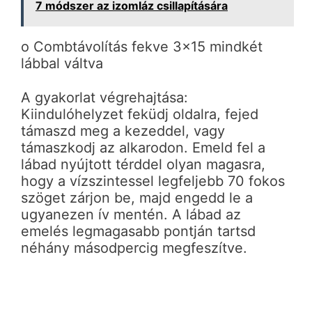
7 módszer az izomláz csillapítására
o Combtávolítás fekve 3×15 mindkét
lábbal váltva
A gyakorlat végrehajtása:
Kiindulóhelyzet feküdj oldalra, fejed
támaszd meg a kezeddel, vagy
támaszkodj az alkarodon. Emeld fel a
lábad nyújtott térddel olyan magasra,
hogy a vízszintessel legfeljebb 70 fokos
szöget zárjon be, majd engedd le a
ugyanezen ív mentén. A lábad az
emelés legmagasabb pontján tartsd
néhány másodpercig megfeszítve.