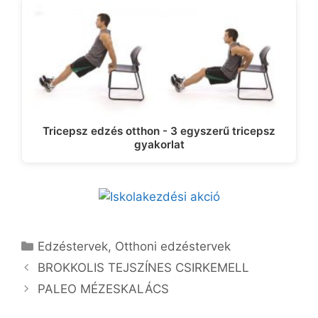
Tricepsz edzés otthon - 3 egyszerű tricepsz
gyakorlat
Kategória
Edzéstervek
,
Otthoni edzéstervek
BROKKOLIS TEJSZÍNES CSIRKEMELL
PALEO MÉZESKALÁCS