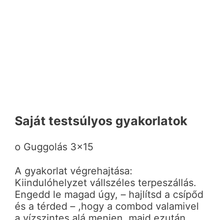
Saját testsúlyos gyakorlatok
o Guggolás 3×15
A gyakorlat végrehajtása:
Kiindulóhelyzet vállszéles terpeszállás.
Engedd le magad úgy, – hajlítsd a csípőd
és a térded – ,hogy a combod valamivel
a vízszintes alá menjen, majd ezután