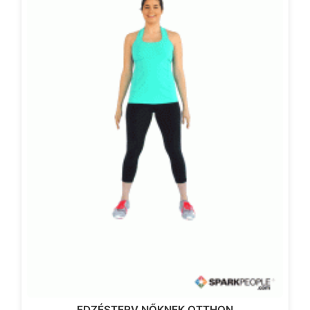
EDZÉSTERV NŐKNEK OTTHON