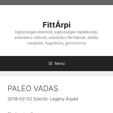
Kilépés
a
tartalomba
FittÁrpi
Egészséges életmód, egészséges táplálkozás,
edzésterv nőknek, edzésterv férfiaknak, diétás
receptek, fogyókúra, gerinctorna
Menü
PALEO VADAS
2018-02-02
Szerző:
Legény Árpád