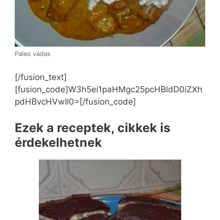
Paleo vadas
[/fusion_text]
[fusion_code]W3h5ei1paHMgc25pcHBldD0iZXh
pdHBvcHVwIl0=[/fusion_code]
Ezek a receptek, cikkek is
érdekelhetnek