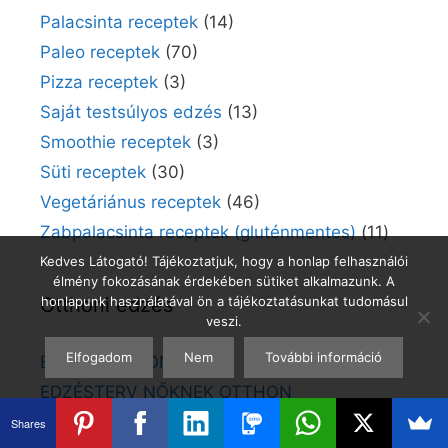
Palacsinta receptek
(14)
Paleo receptek
(70)
Pizza receptek
(3)
Saját testsúlyos edzés
(13)
Smoothie receptek
(3)
Süti receptek
(30)
Vegetáriánus receptek
(46)
Zabpalacsinta receptek (gluténmentes)
(11)
Kedves Látogató! Tájékoztatjuk, hogy a honlap felhasználói
élmény fokozásának érdekében sütiket alkalmazunk. A
Otthoni edzés
honlapunk használatával ön a tájékoztatásunkat tudomásul
veszi.
Elfogadom
Nem
További információ
EDZÉS OTTHON
EDZÉSTERV NŐKNEK OTTHON
EDZÉSTERV OTTHON
Shares