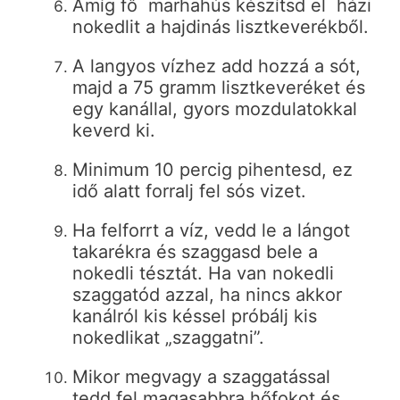
Amíg fő marhahús készítsd el házi
nokedlit a hajdinás lisztkeverékből.
A langyos vízhez add hozzá a sót,
majd a 75 gramm lisztkeveréket és
egy kanállal, gyors mozdulatokkal
keverd ki.
Minimum 10 percig pihentesd, ez
idő alatt forralj fel sós vizet.
Ha felforrt a víz, vedd le a lángot
takarékra és szaggasd bele a
nokedli tésztát. Ha van nokedli
szaggatód azzal, ha nincs akkor
kanálról kis késsel próbálj kis
nokedlikat „szaggatni”.
Mikor megvagy a szaggatással
tedd fel magasabbra hőfokot és