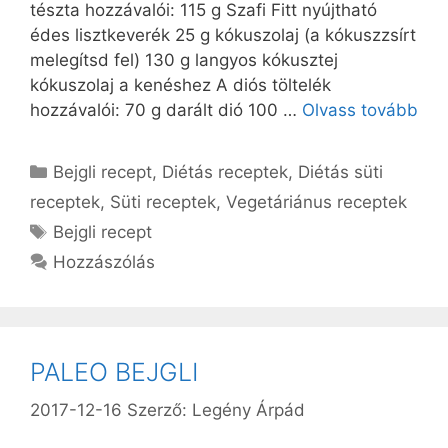
tészta hozzávalói: 115 g Szafi Fitt nyújtható
édes lisztkeverék 25 g kókuszolaj (a kókuszzsírt
melegítsd fel) 130 g langyos kókusztej
kókuszolaj a kenéshez A diós töltelék
hozzávalói: 70 g darált dió 100 …
Olvass tovább
Kategória
Bejgli recept
,
Diétás receptek
,
Diétás süti
receptek
,
Süti receptek
,
Vegetáriánus receptek
Címkék
Bejgli recept
Hozzászólás
PALEO BEJGLI
2017-12-16
Szerző:
Legény Árpád