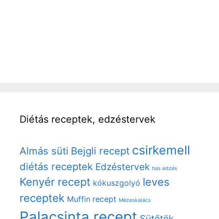
Diétás receptek, edzéstervek
csirkemell
Almás süti
Bejgli recept
diétás receptek
Edzéstervek
has edzés
Kenyér recept
leves
kókuszgolyó
receptek
Muffin recept
Mézeskalács
Palacsinta recept
Sütőtök