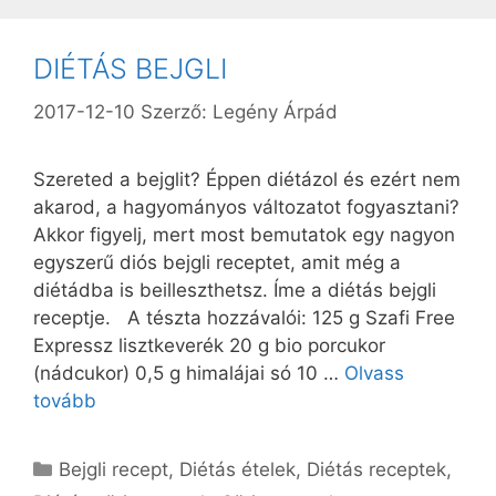
DIÉTÁS BEJGLI
2017-12-10
Szerző:
Legény Árpád
Szereted a bejglit? Éppen diétázol és ezért nem
akarod, a hagyományos változatot fogyasztani?
Akkor figyelj, mert most bemutatok egy nagyon
egyszerű diós bejgli receptet, amit még a
diétádba is beilleszthetsz. Íme a diétás bejgli
receptje. A tészta hozzávalói: 125 g Szafi Free
Expressz lisztkeverék 20 g bio porcukor
(nádcukor) 0,5 g himalájai só 10 …
Olvass
tovább
Kategória
Bejgli recept
,
Diétás ételek
,
Diétás receptek
,