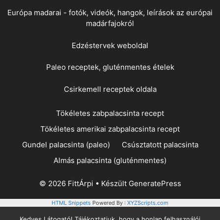
Európa madarai - fotók, videók, hangok, leírások az európai
madárfajokról
Edzéstervek weboldal
Paleo receptek, gluténmentes ételek
Csirkemell receptek oldala
Tökéletes zabpalacsinta recept
Tökéletes amerikai zabpalacsinta recept
Gundel palacsinta (paleo)
Csúsztatott palacsinta
Almás palacsinta (gluténmentes)
© 2026 FittÁrpi
• Készült
GeneratePress
HTML Snippets
Powered By :
XYZScripts.com
Kedves Látogató! Tájékoztatjuk, hogy a honlap felhasználói