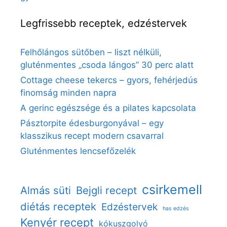
Legfrissebb receptek, edzéstervek
Felhőlángos sütőben – liszt nélküli,
gluténmentes „csoda lángos” 30 perc alatt
Cottage cheese tekercs – gyors, fehérjedús
finomság minden napra
A gerinc egészsége és a pilates kapcsolata
Pásztorpite édesburgonyával – egy
klasszikus recept modern csavarral
Gluténmentes lencsefőzelék
csirkemell
Almás süti
Bejgli recept
diétás receptek
Edzéstervek
has edzés
Kenyér recept
kókuszgolyó