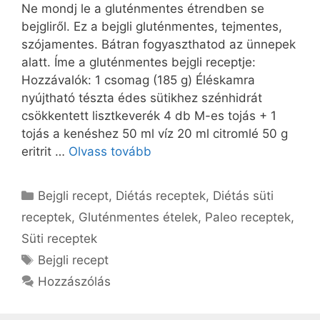
Ne mondj le a gluténmentes étrendben se
bejgliről. Ez a bejgli gluténmentes, tejmentes,
szójamentes. Bátran fogyaszthatod az ünnepek
alatt. Íme a gluténmentes bejgli receptje:
Hozzávalók: 1 csomag (185 g) Éléskamra
nyújtható tészta édes sütikhez szénhidrát
csökkentett lisztkeverék 4 db M-es tojás + 1
tojás a kenéshez 50 ml víz 20 ml citromlé 50 g
eritrit …
Olvass tovább
Kategória
Bejgli recept
,
Diétás receptek
,
Diétás süti
receptek
,
Gluténmentes ételek
,
Paleo receptek
,
Süti receptek
Címkék
Bejgli recept
Hozzászólás