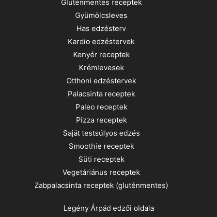
Gluténmentes receptek
Gyümölcsleves
Has edzésterv
Kardio edzéstervek
Kenyér receptek
Krémlevesek
Otthoni edzéstervek
Palacsinta receptek
Paleo receptek
Pizza receptek
Saját testsúlyos edzés
Smoothie receptek
Süti receptek
Vegetáriánus receptek
Zabpalacsinta receptek (gluténmentes)
Legény Árpád
edzői oldala