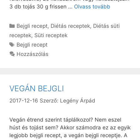
3 db tojás 30 g frissen …
Olvass tovább
Kategória
Bejgli recept
,
Diétás receptek
,
Diétás süti
receptek
,
Süti receptek
Címkék
Bejgli recept
Hozzászólás
VEGÁN BEJGLI
2017-12-16
Szerző:
Legény Árpád
Vegán étrend szerint táplálkozol? Nem eszel
húst és tojást sem? Akkor számodra ez az egyik
legjobb bejgli recept, a vegán bejgli receptje. A