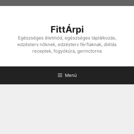
Kilépés
a
tartalomba
FittÁrpi
Egészséges életmód, egészséges táplálkozás,
edzésterv nőknek, edzésterv férfiaknak, diétás
receptek, fogyókúra, gerinctorna
Menü