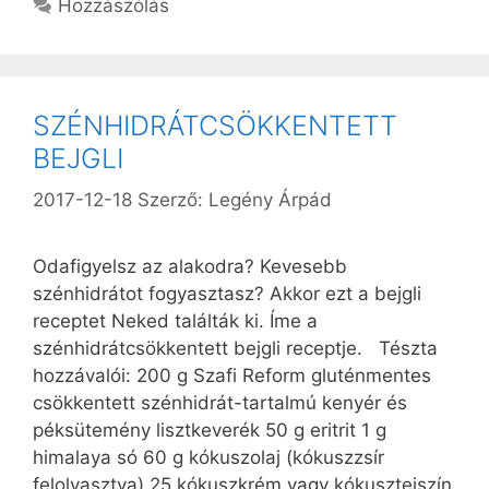
Hozzászólás
SZÉNHIDRÁTCSÖKKENTETT
BEJGLI
2017-12-18
Szerző:
Legény Árpád
Odafigyelsz az alakodra? Kevesebb
szénhidrátot fogyasztasz? Akkor ezt a bejgli
receptet Neked találták ki. Íme a
szénhidrátcsökkentett bejgli receptje. Tészta
hozzávalói: 200 g Szafi Reform gluténmentes
csökkentett szénhidrát-tartalmú kenyér és
péksütemény lisztkeverék 50 g eritrit 1 g
himalaya só 60 g kókuszolaj (kókuszzsír
felolvasztva) 25 kókuszkrém vagy kókusztejszín