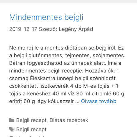
Mindenmentes bejgli
2019-12-17
Szerző:
Legény Árpád
Ne mondj le a mentes diétában se bejgliről. Ez
a bejgli gluténmentes, tejmentes, szójamentes.
Bátran fogyaszthatod az ünnepek alatt. Íme a
mindenmentes bejgli receptje: Hozzávalók: 1
csomag Éléskamra ünnepi bejgli szénhidrát
csökkentett lisztkeverék 4 db M-es tojás + 1
tojás a kenéshez 40 ml víz 30 ml citromlé 60 g
eritrit 60 g lágy kókuszzsír …
Olvass tovább
Kategória
Bejgli recept
,
Diétás receptek
Címkék
Bejgli recept