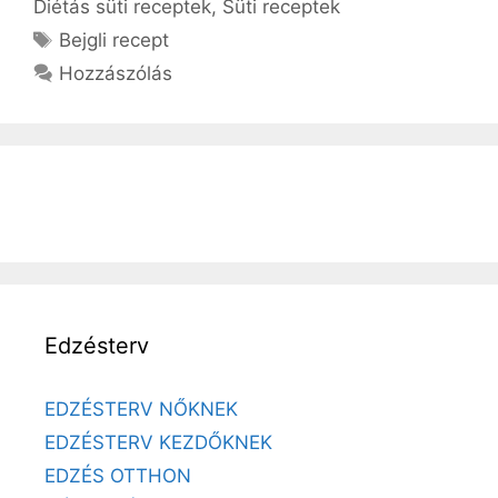
Diétás süti receptek
,
Süti receptek
Címkék
Bejgli recept
Hozzászólás
Edzésterv
EDZÉSTERV NŐKNEK
EDZÉSTERV KEZDŐKNEK
EDZÉS OTTHON