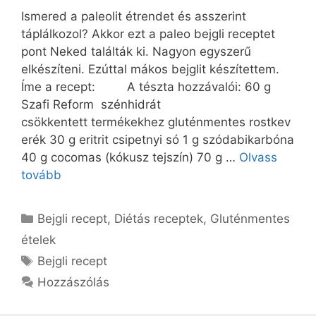
Ismered a paleolit étrendet és asszerint
táplálkozol? Akkor ezt a paleo bejgli receptet
pont Neked találták ki. Nagyon egyszerű
elkészíteni. Ezúttal mákos bejglit készítettem.
Íme a recept: A tészta hozzávalói: 60 g
Szafi Reform szénhidrát
csökkentett termékekhez gluténmentes rostkev
erék 30 g eritrit csipetnyi só 1 g szódabikarbóna
40 g cocomas (kókusz tejszín) 70 g …
Olvass
tovább
Kategória
Bejgli recept
,
Diétás receptek
,
Gluténmentes
ételek
Címkék
Bejgli recept
Hozzászólás