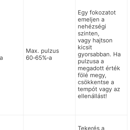
Egy fokozatot
emeljen a
nehézségi
szinten,
vagy hajtson
kicsit
Max. pulzus
gyorsabban. Ha
a
60‐65%‐a
pulzusa a
megadott érték
fölé megy,
csökkentse a
tempót vagy az
ellenállást!
Tekerés a