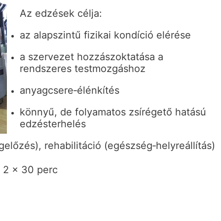
Az edzések célja:
az alapszintű fizikai kondíció elérése
a szervezet hozzászoktatása a
rendszeres testmozgáshoz
anyagcsere‐élénkítés
könnyű, de folyamatos zsírégető hatású
edzésterhelés
lőzés), rehabilitáció (egészség‐helyreállítás)
i 2 × 30 perc