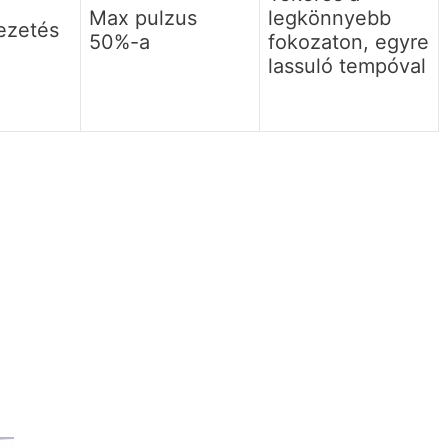
Max pulzus
legkönnyebb
ezetés
50%-a
fokozaton, egyre
lassuló tempóval