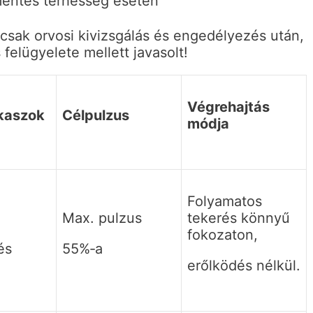
entes terhesség esetén
csak orvosi kivizsgálás és engedélyezés után,
felügyelete mellett javasolt!
Végrehajtás
kaszok
Célpulzus
módja
Folyamatos
Max. pulzus
tekerés könnyű
fokozaton,
és
55%‐a
erőlködés nélkül.