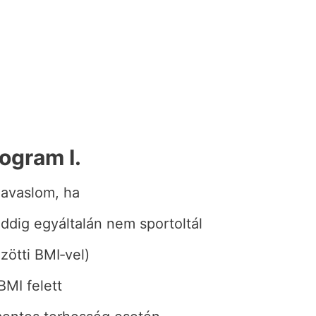
ogram I.
javaslom, ha
ddig egyáltalán nem sportoltál
zötti BMI‐vel)
BMI felett