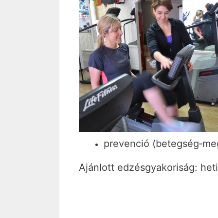
prevenció (betegség‐mege
Ajánlott edzésgyakoriság: het