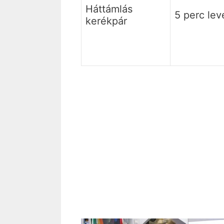
Háttámlás
5 perc lev
kerékpár