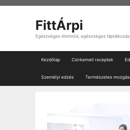
Kilépés
a
tartalomba
FittÁrpi
Egészséges életmód, egészséges táplálkozás, 
Kezdőlap
Csirkemell receptek
Ed
Személyi edzés
Természetes mozgásm