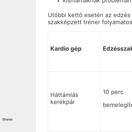
kismamáknak problémam
Utóbbi kettő esetén az edzés 
szakképzett tréner folyamatos 
Kardio gép
Edzéssza
10 perc
Háttámlás
kerékpár
bemelegít
Shares