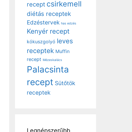
csirkemell
recept
diétás receptek
Edzéstervek
has edzés
Kenyér recept
leves
kókuszgolyó
receptek
Muffin
recept
Mézeskalács
Palacsinta
recept
Sütőtök
receptek
Legnépszerűbb