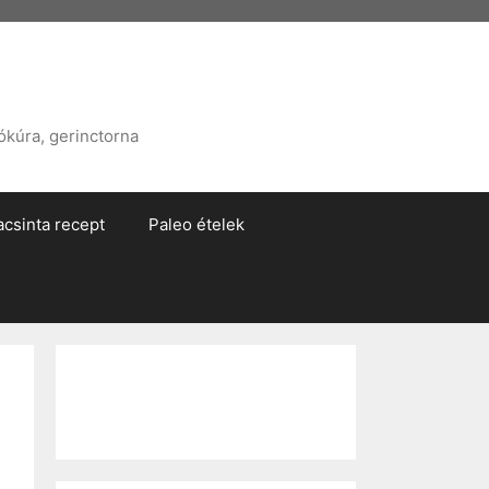
ókúra, gerinctorna
acsinta recept
Paleo ételek