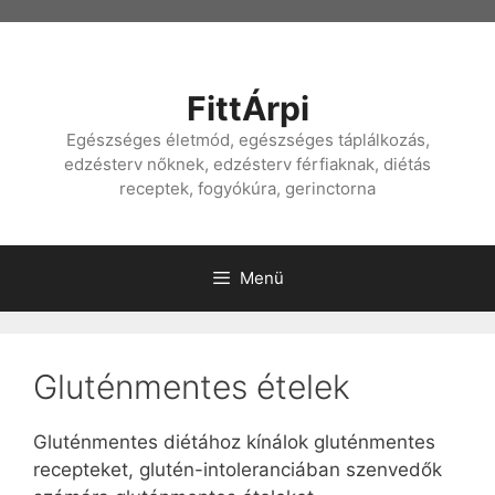
Kilépés
a
tartalomba
FittÁrpi
Egészséges életmód, egészséges táplálkozás,
edzésterv nőknek, edzésterv férfiaknak, diétás
receptek, fogyókúra, gerinctorna
Menü
Gluténmentes ételek
Gluténmentes diétához kínálok gluténmentes
recepteket, glutén-intoleranciában szenvedők