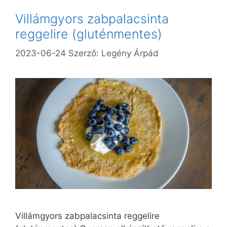
Villámgyors zabpalacsinta
reggelire (gluténmentes)
2023-06-24
Szerző:
Legény Árpád
Villámgyors zabpalacsinta reggelire