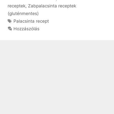
receptek
,
Zabpalacsinta receptek
(gluténmentes)
Címkék
Palacsinta recept
Hozzászólás