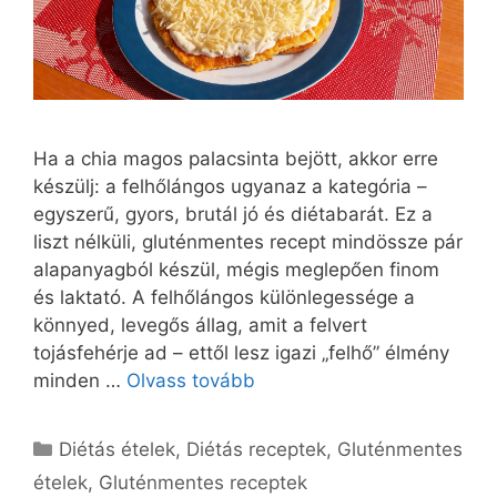
Ha a chia magos palacsinta bejött, akkor erre
készülj: a felhőlángos ugyanaz a kategória –
egyszerű, gyors, brutál jó és diétabarát. Ez a
liszt nélküli, gluténmentes recept mindössze pár
alapanyagból készül, mégis meglepően finom
és laktató. A felhőlángos különlegessége a
könnyed, levegős állag, amit a felvert
tojásfehérje ad – ettől lesz igazi „felhő” élmény
minden …
Olvass tovább
Kategória
Diétás ételek
,
Diétás receptek
,
Gluténmentes
ételek
,
Gluténmentes receptek