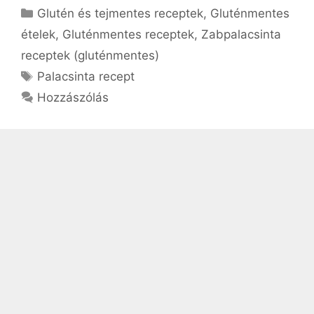
Kategória
Glutén és tejmentes receptek
,
Gluténmentes
ételek
,
Gluténmentes receptek
,
Zabpalacsinta
receptek (gluténmentes)
Címkék
Palacsinta recept
Hozzászólás