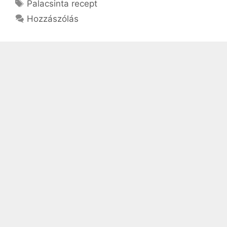
Címkék
Palacsinta recept
Hozzászólás