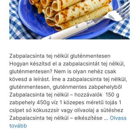
Zabpalacsinta tej nélkül gluténmentesen
Hogyan készítsd el a zabpalacsintát tej nélkül,
gluténmentesen? Nem is olyan nehéz csak
kövesd a leírást. Íme a zabpalacsinta tej nélkül,
gluténmentesen, gluténmentes zabpehelyből
Zabpalacsinta tej nélkül – hozzávalók 150 g
zabpehely 450g víz 1 közepes méretű tojás 1
csipet só kókuszzsír vagy olívaolaj a sütéshez
Zabpalacsinta tej nélkül – elkészítése …
Olvass
tovább