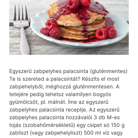
Egyszerű zabpelyhes palacsinta (gluténmentes)
Te is szereted a palacsintát? Készíts el most
zabpehelyből, méghozzá gluténmentesen. A
tetejére pedig tehetsz valamilyen bogyós
gyümölcsöt, pl. málnát. Íme az egyszerű
zabpelyhes palacsinta receptje. Az egyszerű
zabpelyhes palacsinta hozzávalói 3 db M-es
tojás (szobahőmérsékletű) egy csipet só 150 g
zabliszt (vagy zabpehelyliszt) 500 ml víz vagy