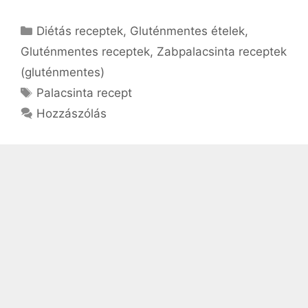
Kategória
Diétás receptek
,
Gluténmentes ételek
,
Gluténmentes receptek
,
Zabpalacsinta receptek
(gluténmentes)
Címkék
Palacsinta recept
Hozzászólás