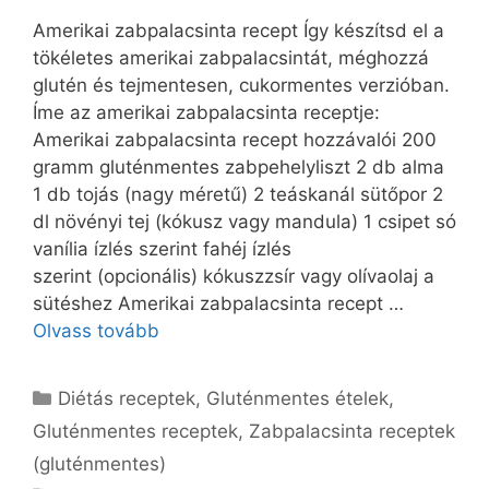
Amerikai zabpalacsinta recept Így készítsd el a
tökéletes amerikai zabpalacsintát, méghozzá
glutén és tejmentesen, cukormentes verzióban.
Íme az amerikai zabpalacsinta receptje:
Amerikai zabpalacsinta recept hozzávalói 200
gramm gluténmentes zabpehelyliszt 2 db alma
1 db tojás (nagy méretű) 2 teáskanál sütőpor 2
dl növényi tej (kókusz vagy mandula) 1 csipet só
vanília ízlés szerint fahéj ízlés
szerint (opcionális) kókuszzsír vagy olívaolaj a
sütéshez Amerikai zabpalacsinta recept …
Olvass tovább
Kategória
Diétás receptek
,
Gluténmentes ételek
,
Gluténmentes receptek
,
Zabpalacsinta receptek
(gluténmentes)