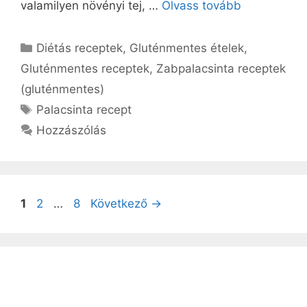
valamilyen növényi tej, …
Olvass tovább
Kategória
Diétás receptek
,
Gluténmentes ételek
,
Gluténmentes receptek
,
Zabpalacsinta receptek
(gluténmentes)
Címkék
Palacsinta recept
Hozzászólás
Oldal
Oldal
Oldal
1
2
…
8
Következő
→