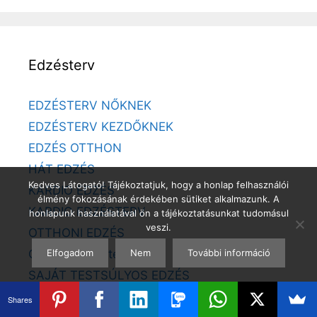
Edzésterv
EDZÉSTERV NŐKNEK
EDZÉSTERV KEZDŐKNEK
EDZÉS OTTHON
HÁT EDZÉS
Kedves Látogató! Tájékoztatjuk, hogy a honlap felhasználói
KARDIO EDZÉS
élmény fokozásának érdekében sütiket alkalmazunk. A
KARDIO EDZÉSTERV
honlapunk használatával ön a tájékoztatásunkat tudomásul
veszi.
OTTHONI EDZÉS
Elfogadom
Nem
További információ
Otthoni edzésterv
SAJÁT TESTSÚLYOS EDZÉS
SAJÁT TESTSÚLYOS EDZÉSTERV
Shares