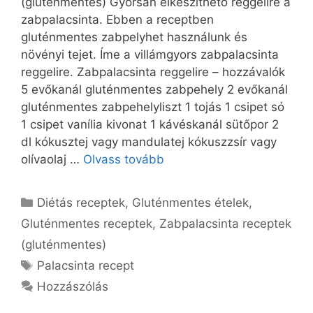
(gluténmentes) Gyorsan elkészíthető reggelire a
zabpalacsinta. Ebben a receptben
gluténmentes zabpelyhet használunk és
növényi tejet. Íme a villámgyors zabpalacsinta
reggelire. Zabpalacsinta reggelire – hozzávalók
5 evőkanál gluténmentes zabpehely 2 evőkanál
gluténmentes zabpehelyliszt 1 tojás 1 csipet só
1 csipet vanília kivonat 1 kávéskanál sütőpor 2
dl kókusztej vagy mandulatej kókuszzsír vagy
olívaolaj …
Olvass tovább
Kategória
Diétás receptek
,
Gluténmentes ételek
,
Gluténmentes receptek
,
Zabpalacsinta receptek
(gluténmentes)
Címkék
Palacsinta recept
Hozzászólás