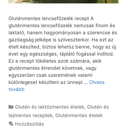
Gluténmentes lencsefőzelék recept A
gluténmentes lencsefőzelék nemcsak finom és
laktató, hanem hagyományosan a szerencse és
gazdagság jelképe is szilveszterkor. Ha ezt az
ételt készíted, biztos lehetsz benne, hogy az új
évet egy egészséges, tápláló fogással indítod.
Ez a recept tökéletes azok számára, akik
gluténmentes étrendet követnek, vagy
egyszerűen csak szeretnének valami
különlegeset készíteni az ünnepi …
Olvass
tovább
Kategória
Glutén és laktózmentes ételek
,
Glutén és
tejmentes receptek
,
Gluténmentes ételek
Hozzászólás