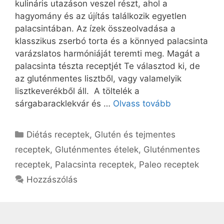
kulináris utazáson veszel részt, ahol a
hagyomány és az újítás találkozik egyetlen
palacsintában. Az ízek összeolvadása a
klasszikus zserbó torta és a könnyed palacsinta
varázslatos harmóniáját teremti meg. Magát a
palacsinta tészta receptjét Te választod ki, de
az gluténmentes lisztből, vagy valamelyik
lisztkeverékből áll. A töltelék a
sárgabaracklekvár és …
Olvass tovább
Kategória
Diétás receptek
,
Glutén és tejmentes
receptek
,
Gluténmentes ételek
,
Gluténmentes
receptek
,
Palacsinta receptek
,
Paleo receptek
Hozzászólás