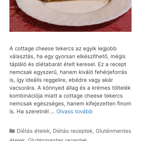
A cottage cheese tekercs az egyik legjobb
választás, ha egy gyorsan elkészíthető, mégis
tápláló és diétabarát ételt keresel. Ez a recept
nemcsak egyszerű, hanem kiváló fehérjeforrás
is, így ideális reggelire, ebédre vagy akár
vacsorára. A könnyed állag és a krémes töltelék
kombinációja miatt a cottage cheese tekercs
nemcsak egészséges, hanem kifejezetten finom
is. Ha szeretnél …
Olvass tovább
Kategória
Diétás ételek
,
Diétás receptek
,
Gluténmentes
ételek
,
Gluténmentes receptek