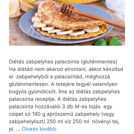
Diétás zabpelyhes palacsinta (gluténmentes)
Ha diétád nem akarod elrontani, akkor készítsd
el zabpehelyből a palacsintád, méghozzá
gluténmentesen. A tetejére tegyél valamilyen
bogyós gyümölcsöt. Íme az diétás zabpelyhes
palacsinta receptje. A diétás zabpelyhes
palacsinta hozzávalói 3 db M-es tojás egy
csipet só 180 g aprószemű zabpehely (vagy
zabpehelyliszt) 250 ml víz 250 ml növényi tej,
pl. …
Olvass tovább