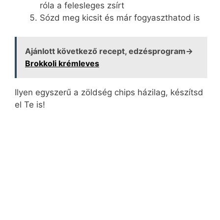
róla a felesleges zsírt
Sózd meg kicsit és már fogyaszthatod is
Ajánlott következő recept, edzésprogram→
Brokkoli krémleves
Ilyen egyszerű a zöldség chips házilag, készítsd
el Te is!