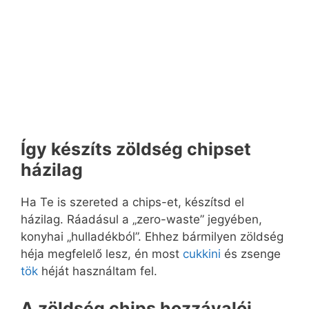
Így készíts zöldség chipset
házilag
Ha Te is szereted a chips-et, készítsd el
házilag. Ráadásul a „zero-waste” jegyében,
konyhai „hulladékból”. Ehhez bármilyen zöldség
héja megfelelő lesz, én most
cukkini
és zsenge
tök
héját használtam fel.
A zöldség chips hozzávalói