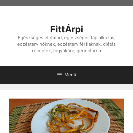
Kilépés
a
tartalomba
FittÁrpi
Egészséges életmód, egészséges táplálkozás,
edzésterv nőknek, edzésterv férfiaknak, diétás
receptek, fogyókúra, gerinctorna
Menü