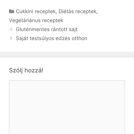
Kategória
Cukkini receptek
,
Diétás receptek
,
Vegetáriánus receptek
Gluténmentes rántott sajt
Saját testsúlyos edzés otthon
Szólj hozzá!
Hozzászólás