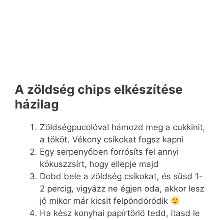
A zöldség chips elkészítése
házilag
Zöldségpucolóval hámozd meg a cukkinit,
a tököt. Vékony csíkokat fogsz kapni
Egy serpenyőben forrósíts fel annyi
kókuszzsírt, hogy ellepje majd
Dobd bele a zöldség csíkokat, és süsd 1-
2 percig, vigyázz ne égjen oda, akkor lesz
jó mikor már kicsit felpöndörödik
Ha kész konyhai papírtörlő tedd, itasd le