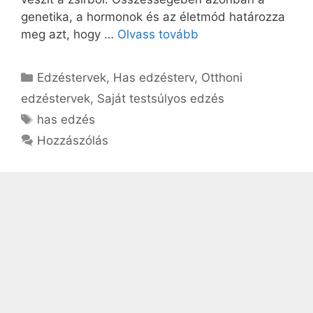
genetika, a hormonok és az életmód határozza
meg azt, hogy …
Olvass tovább
Kategória
Edzéstervek
,
Has edzésterv
,
Otthoni
edzéstervek
,
Saját testsúlyos edzés
Címkék
has edzés
Hozzászólás