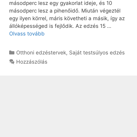
másodperc lesz egy gyakorlat ideje, és 10
másodperc lesz a pihenőidő. Miután végeztél
egy ilyen körrel, máris követheti a másik, így az
állóképességed is fejlődik. Az edzés 15 …
Olvass tovább
Kategória
Otthoni edzéstervek
,
Saját testsúlyos edzés
Hozzászólás