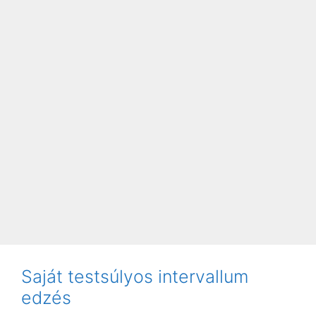
Saját testsúlyos intervallum
edzés