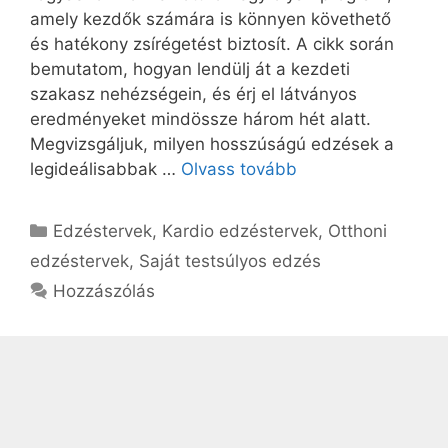
amely kezdők számára is könnyen követhető
és hatékony zsírégetést biztosít. A cikk során
bemutatom, hogyan lendülj át a kezdeti
szakasz nehézségein, és érj el látványos
eredményeket mindössze három hét alatt.
Megvizsgáljuk, milyen hosszúságú edzések a
legideálisabbak …
Olvass tovább
Kategória
Edzéstervek
,
Kardio edzéstervek
,
Otthoni
edzéstervek
,
Saját testsúlyos edzés
Hozzászólás