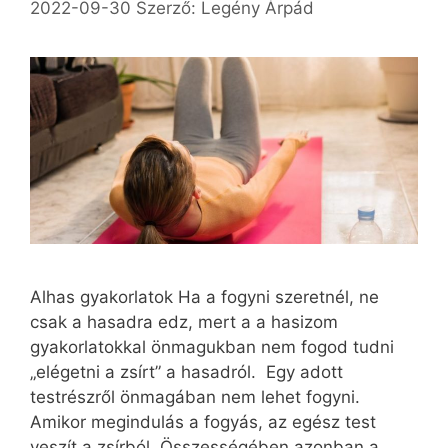
2022-09-30
Szerző:
Legény Árpád
Alhas gyakorlatok Ha a fogyni szeretnél, ne
csak a hasadra edz, mert a a hasizom
gyakorlatokkal önmagukban nem fogod tudni
„elégetni a zsírt” a hasadról. Egy adott
testrészről önmagában nem lehet fogyni.
Amikor megindulás a fogyás, az egész test
veszít a zsírból. Összességében azonban a