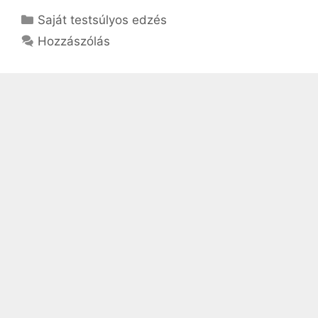
Kategória
Saját testsúlyos edzés
Hozzászólás