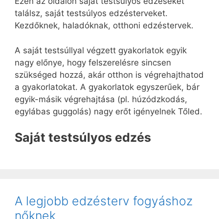
Ezen az oldalon saját testsúlyos edzéseket
találsz, saját testsúlyos edzésterveket.
Kezdőknek, haladóknak, otthoni edzéstervek.
A saját testsúllyal végzett gyakorlatok egyik
nagy előnye, hogy felszerelésre sincsen
szükséged hozzá, akár otthon is végrehajthatod
a gyakorlatokat. A gyakorlatok egyszerűek, bár
egyik-másik végrehajtása (pl. húzódzkodás,
egylábas guggolás) nagy erőt igényelnek Tőled.
Saját testsúlyos edzés
A legjobb edzésterv fogyáshoz
nőknek