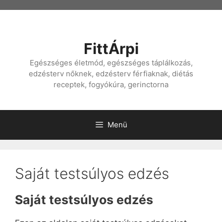
Kilépés
a
tartalomba
FittÁrpi
Egészséges életmód, egészséges táplálkozás,
edzésterv nőknek, edzésterv férfiaknak, diétás
receptek, fogyókúra, gerinctorna
Menü
Saját testsúlyos edzés
Saját testsúlyos edzés