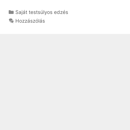
Kategória
Saját testsúlyos edzés
Hozzászólás