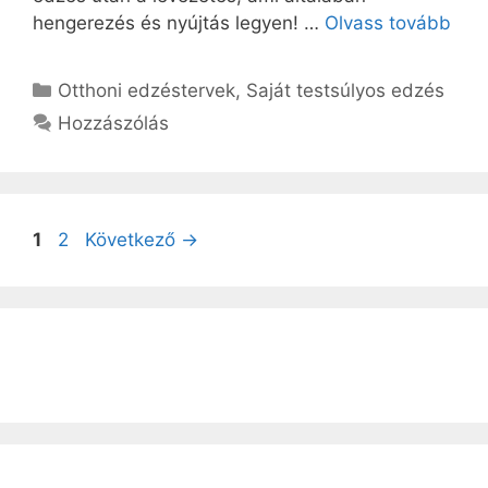
hengerezés és nyújtás legyen! …
Olvass tovább
Kategória
Otthoni edzéstervek
,
Saját testsúlyos edzés
Hozzászólás
Oldal
Oldal
1
2
Következő
→