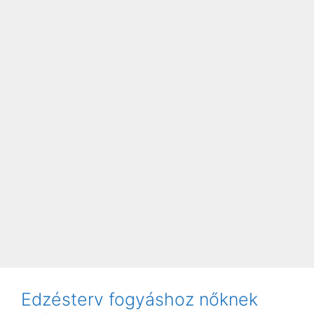
Edzésterv fogyáshoz nőknek