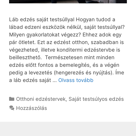
Láb edzés saját testsúllyal Hogyan tudod a
lábad edzeni eszközök nélkül, saját testsúllyal?
Milyen gyakorlatokat végezz? Ehhez adok egy
pár ötletet. Ezt az edzést otthon, szabadban is
végezheted, illetve konditermi edzéstervbe is
beilleszthető. Természetesen mint minden
edzés előtt fontos a bemelegítés, és a végén
pedig a levezetés (hengerezés és nyújtás). Íme
a láb edzés saját …
Olvass tovább
Kategória
Otthoni edzéstervek
,
Saját testsúlyos edzés
Hozzászólás