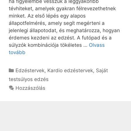
ha figyelembe vesszük a leggyakoribb
tévhiteket, amelyek gyakran félrevezethetnek
minket. Az első lépés egy alapos
állapotfelmérés, amely segít megérteni a
jelenlegi állapotodat, és meghatározza, hogyan
érdemes kezdeni az edzést. A futópad és a
súlyzók kombinációja tökéletes …
Olvass
tovább
Kategória
Edzéstervek
,
Kardio edzéstervek
,
Saját
testsúlyos edzés
Hozzászólás