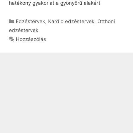
hatékony gyakorlat a gyönyörű alakért
Kategória
Edzéstervek
,
Kardio edzéstervek
,
Otthoni
edzéstervek
Hozzászólás