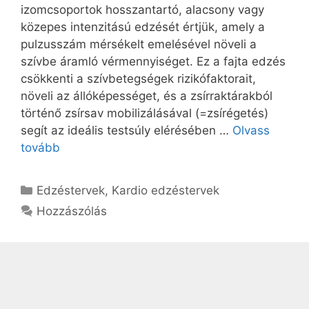
izomcsoportok hosszantartó, alacsony vagy
közepes intenzitású edzését értjük, amely a
pulzusszám mérsékelt emelésével növeli a
szívbe áramló vérmennyiséget. Ez a fajta edzés
csökkenti a szívbetegségek rizikófaktorait,
növeli az állóképességet, és a zsírraktárakból
történő zsírsav mobilizálásával (=zsírégetés)
segít az ideális testsúly elérésében …
Olvass
tovább
Kategória
Edzéstervek
,
Kardio edzéstervek
Hozzászólás