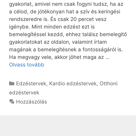
gyakorlat, amivel nem csak fogyni tudsz, ha az
a célod, de jótékonyan hat a szív és keringési
rendszeredre is. És csak 20 percet vesz
igénybe. Mint minden edzést ezt is
bemelegítéssel kezdd, ehhez találsz bemelegítő
gyakorlatokat az oldalon, valamint írtam
magának a bemelegítésnek a fontosságáról is.
Ha megvagy vele, akkor jöhet maga az …
Olvass tovább
Kategória
Edzéstervek
,
Kardio edzéstervek
,
Otthoni
edzéstervek
Hozzászólás