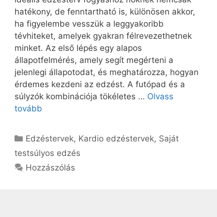
hatékony, de fenntartható is, különösen akkor,
ha figyelembe vesszük a leggyakoribb
tévhiteket, amelyek gyakran félrevezethetnek
minket. Az első lépés egy alapos
állapotfelmérés, amely segít megérteni a
jelenlegi állapotodat, és meghatározza, hogyan
érdemes kezdeni az edzést. A futópad és a
súlyzók kombinációja tökéletes …
Olvass
tovább
Kategória
Edzéstervek
,
Kardio edzéstervek
,
Saját
testsúlyos edzés
Hozzászólás