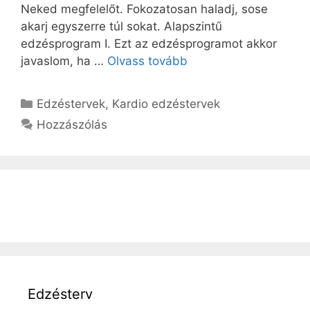
Neked megfelelőt. Fokozatosan haladj, sose
akarj egyszerre túl sokat. Alapszintű
edzésprogram I. Ezt az edzésprogramot akkor
javaslom, ha …
Olvass tovább
Kategória
Edzéstervek
,
Kardio edzéstervek
Hozzászólás
Edzésterv