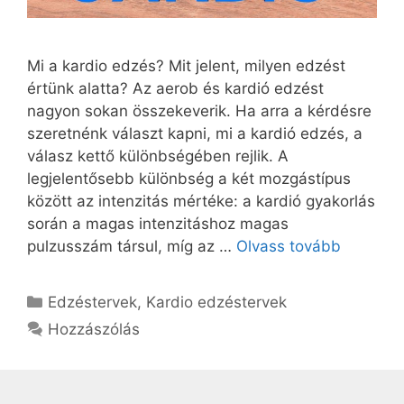
Mi a kardio edzés? Mit jelent, milyen edzést
értünk alatta? Az aerob és kardió edzést
nagyon sokan összekeverik. Ha arra a kérdésre
szeretnénk választ kapni, mi a kardió edzés, a
válasz kettő különbségében rejlik. A
legjelentősebb különbség a két mozgástípus
között az intenzitás mértéke: a kardió gyakorlás
során a magas intenzitáshoz magas
pulzusszám társul, míg az …
Olvass tovább
Kategória
Edzéstervek
,
Kardio edzéstervek
Hozzászólás