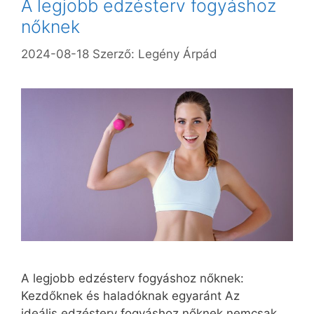
A legjobb edzésterv fogyáshoz
nőknek
2024-08-18
Szerző:
Legény Árpád
A legjobb edzésterv fogyáshoz nőknek:
Kezdőknek és haladóknak egyaránt Az
ideális edzésterv fogyáshoz nőknek nemcsak