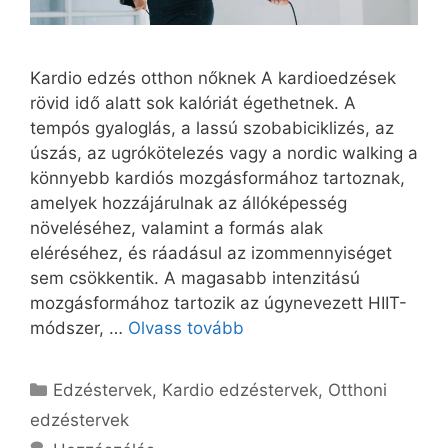
Kardio edzés otthon nőknek A kardioedzések
rövid idő alatt sok kalóriát égethetnek. A
tempós gyaloglás, a lassú szobabiciklizés, az
úszás, az ugrókötelezés vagy a nordic walking a
könnyebb kardiós mozgásformához tartoznak,
amelyek hozzájárulnak az állóképesség
növeléséhez, valamint a formás alak
eléréséhez, és ráadásul az izommennyiséget
sem csökkentik. A magasabb intenzitású
mozgásformához tartozik az úgynevezett HIIT-
módszer, …
Olvass tovább
Kategória
Edzéstervek
,
Kardio edzéstervek
,
Otthoni
edzéstervek