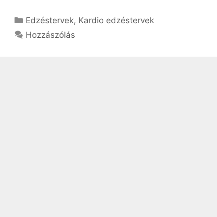
Kategória
Edzéstervek
,
Kardio edzéstervek
Hozzászólás