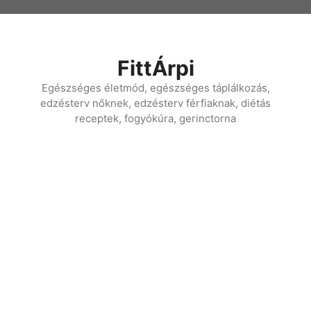
Kilépés
a
tartalomba
FittÁrpi
Egészséges életmód, egészséges táplálkozás,
edzésterv nőknek, edzésterv férfiaknak, diétás
receptek, fogyókúra, gerinctorna