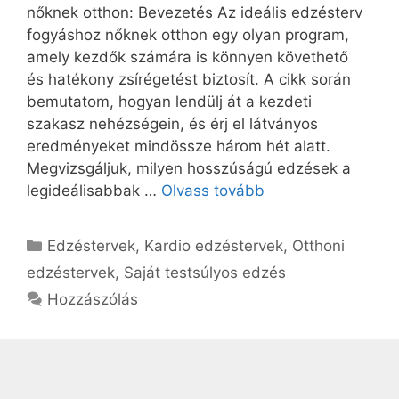
nőknek otthon: Bevezetés Az ideális edzésterv
fogyáshoz nőknek otthon egy olyan program,
amely kezdők számára is könnyen követhető
és hatékony zsírégetést biztosít. A cikk során
bemutatom, hogyan lendülj át a kezdeti
szakasz nehézségein, és érj el látványos
eredményeket mindössze három hét alatt.
Megvizsgáljuk, milyen hosszúságú edzések a
legideálisabbak …
Olvass tovább
Kategória
Edzéstervek
,
Kardio edzéstervek
,
Otthoni
edzéstervek
,
Saját testsúlyos edzés
Hozzászólás