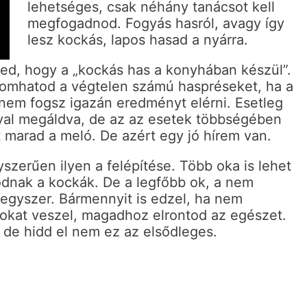
lehetséges, csak néhány tanácsot kell
megfogadnod. Fogyás hasról, avagy így
lesz kockás, lapos hasad a nyárra.
ned, hogy a „kockás has a konyhában készül”.
omhatod a végtelen számú haspréseket, ha a
nem fogsz igazán eredményt elérni. Esetleg
ával megáldva, de az az esetek többségében
 marad a meló. De azért egy jó hírem van.
szerűen ilyen a felépítése. Több oka is lehet
ódnak a kockák. De a legfőbb ok, a nem
egyszer. Bármennyit is edzel, ha nem
kat veszel, magadhoz elrontod az egészet.
 de hidd el nem ez az elsődleges.