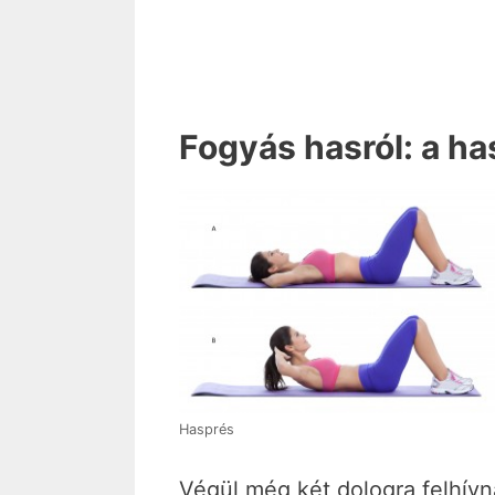
Fogyás hasról: a h
Hasprés
Végül még két dologra felhívn