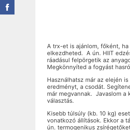
A trx-et is ajánlom, főként, ha
elkezdheted. A ún. HIIT edzése
ráadásul felpörgetik az anyagc
Megkönnyíted a fogyást hasról
Használhatsz már az elején is 
eredményt, a csodát. Segítene
már megvannak. Javaslom a kró
választás.
Kisebb túlsúly (kb. 10 kg) es
vonatkozó állítások. Ekkor a 
ún. termogenikus zsírégetőke