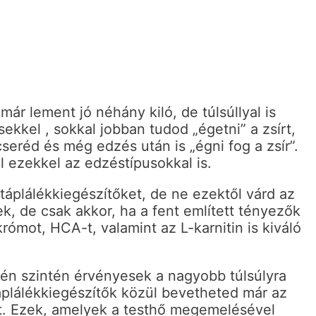
 már lement jó néhány kiló, de túlsúllyal is
kkel , sokkal jobban tudod „égetni” a zsírt,
seréd és még edzés után is „égni fog a zsír”.
 ezekkel az edzéstípusokkal is.
táplálékkiegészítőket, de ne ezektől várd az
k, de csak akkor, ha a fent említett tényezők
mot, HCA-t, valamint az L-karnitin is kiváló
etén szintén érvényesek a nagyobb túlsúlyra
táplálékkiegészítők közül bevetheted már az
t. Ezek, amelyek a testhő megemelésével