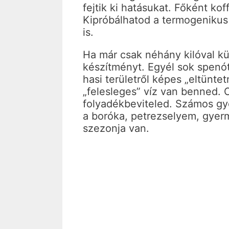
fejtik ki hatásukat. Főként kof
Kipróbálhatod a termogenikus zs
is.
Ha már csak néhány kilóval kü
készítményt. Egyél sok spenót
hasi területről képes „eltünte
„felesleges” víz van benned.
folyadékbeviteled. Számos gy
a boróka, petrezselyem, gyerm
szezonja van.