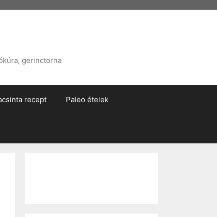
ókúra, gerinctorna
acsinta recept
Paleo ételek