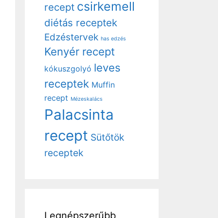
csirkemell
recept
diétás receptek
Edzéstervek
has edzés
Kenyér recept
leves
kókuszgolyó
receptek
Muffin
recept
Mézeskalács
Palacsinta
recept
Sütőtök
receptek
Legnépszerűbb