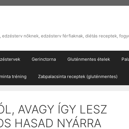
edzésterv nőknek, edzésterv férfiaknak, diétás receptek, fogy
zéstervek
Gerinctorna
Gluténmentes ételek
Pal
inta tréning
Zabpalacsinta receptek (gluténmentes)
L, AVAGY ÍGY LESZ
OS HASAD NYÁRRA