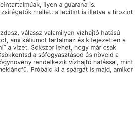
feintartalmúak, ilyen a guarana is.
írégetők mellett a lecitint is illetve a tirozint
zdesz, válassz valamilyen vízhajtó hatású
ot, ami káliumot tartalmaz és kifejezetten a
tni” a vizet. Sokszor lehet, hogy már csak
 Csökkentsd a sófogyasztásod és növeld a
ógynövény rendelkezik vízhajtó hatással, mint
ekláncfű. Próbáld ki a spárgát is majd, amikor