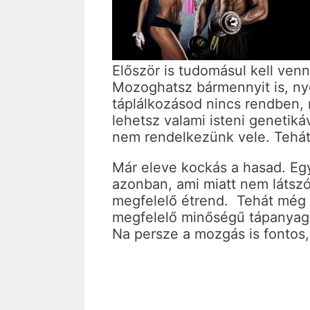
Először is tudomásul kell ven
Mozoghatsz bármennyit is, ny
táplálkozásod nincs rendben, 
lehetsz valami isteni genetik
nem rendelkezünk vele. Tehát
Már eleve kockás a hasad. Egy
azonban, ami miatt nem látsz
megfelelő étrend. Tehát még 
megfelelő minőségű tápanyago
Na persze a mozgás is fontos,