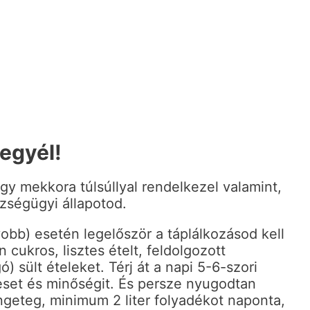
tegyél!
ogy mekkora túlsúllyal rendelkezel valamint,
zségügyi állapotod.
obb) esetén legelőször a táplálkozásod kell
 cukros, lisztes ételt, feldolgozott
ó) sült ételeket. Térj át a napi 5-6-szori
eset és minőségit. És persze nyugodtan
engeteg, minimum 2 liter folyadékot naponta,