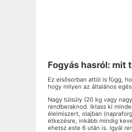
Fogyás hasról: mit 
Ez elsősorban attól is függ, h
hogy milyen az általános egés
Nagy túlsúly (20 kg vagy nagy
rendberaknod. Iktass ki minden
élelmiszert, olajban (napraforg
étkezésre, inkább mindig kev
ehetsz este 6 után is. Igyál r