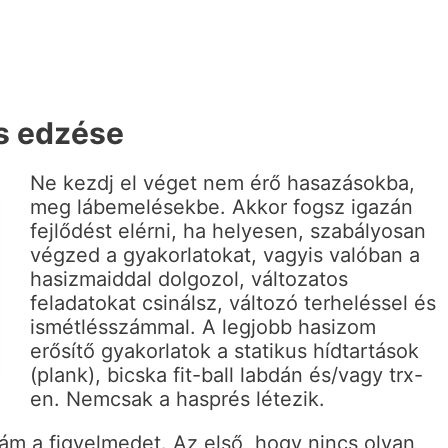
as edzése
Ne kezdj el véget nem érő hasazásokba,
meg lábemelésekbe. Akkor fogsz igazán
fejlődést elérni, ha helyesen, szabályosan
végzed a gyakorlatokat, vagyis valóban a
hasizmaiddal dolgozol, változatos
feladatokat csinálsz, változó terheléssel és
ismétlésszámmal. A legjobb hasizom
erősítő gyakorlatok a statikus hídtartások
(plank), bicska fit-ball labdán és/vagy trx-
en. Nemcsak a hasprés létezik.
ám a figyelmedet. Az első, hogy nincs olyan,