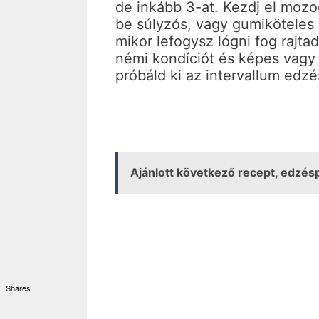
de inkább 3-at. Kezdj el mozo
be súlyzós, vagy gumiköteles
mikor lefogysz lógni fog rajt
némi kondíciót és képes vagy
próbáld ki az intervallum edzé
Ajánlott következő recept, edz
Shares