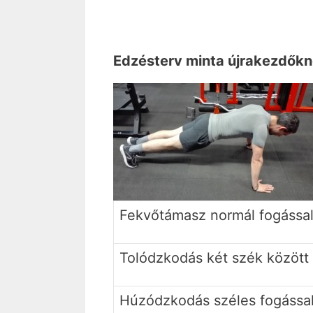
Edzésterv minta újrakezdőkn
Fekvőtámasz normál fogássa
Tolódzkodás két szék között
Húzódzkodás széles fogássa