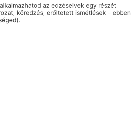
s alkalmazhatod az edzéselvek egy részét
orozat, köredzés, erőltetett ismétlések – ebben
séged).