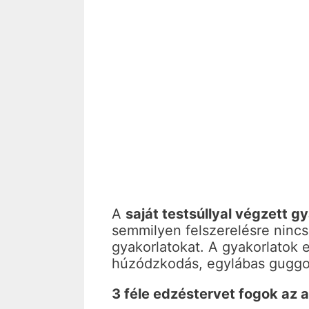
A
saját testsúllyal végzett g
semmilyen felszerelésre nincs
gyakorlatokat. A gyakorlatok 
húzódzkodás, egylábas guggol
3 féle edzéstervet fogok az 