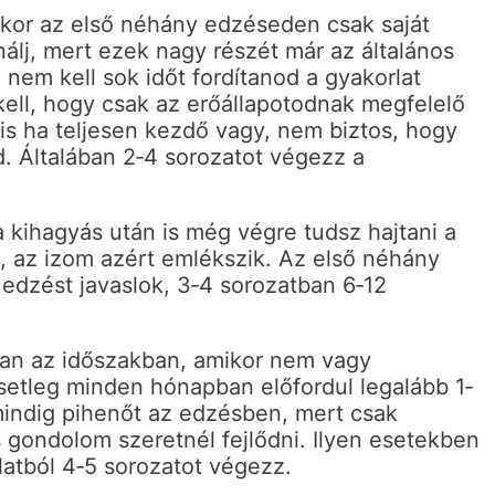
kor az első néhány edzéseden csak saját
nálj, mert ezek nagy részét már az általános
 nem kell sok időt fordítanod a gyakorlat
j kell, hogy csak az erőállapotodnak megfelelő
is ha teljesen kezdő vagy, nem biztos, hogy
. Általában 2‐4 sorozatot végezz a
a kihagyás után is még végre tudsz hajtani a
t, az izom azért emlékszik. Az első néhány
 edzést javaslok, 3‐4 sorozatban 6‐12
ban az időszakban, amikor nem vagy
etleg minden hónapban előfordul legalább 1‐
mindig pihenőt az edzésben, mert csak
s gondolom szeretnél fejlődni. Ilyen esetekben
atból 4‐5 sorozatot végezz.