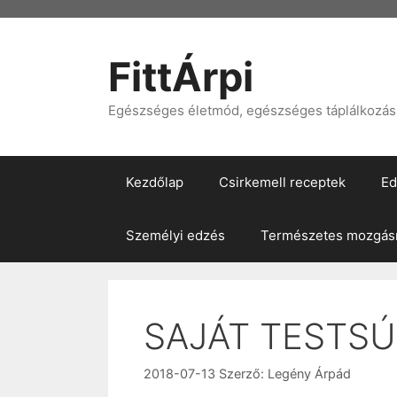
Kilépés
a
tartalomba
FittÁrpi
Egészséges életmód, egészséges táplálkozás, 
Kezdőlap
Csirkemell receptek
Ed
Személyi edzés
Természetes mozgásm
SAJÁT TESTS
2018-07-13
Szerző:
Legény Árpád