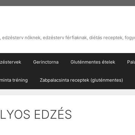
edzésterv nőknek, edzésterv férfiaknak, diétás receptek, fogy
zéstervek
Gerinctorna
Gluténmentes ételek
Pal
inta tréning
Zabpalacsinta receptek (gluténmentes)
ÚLYOS EDZÉS