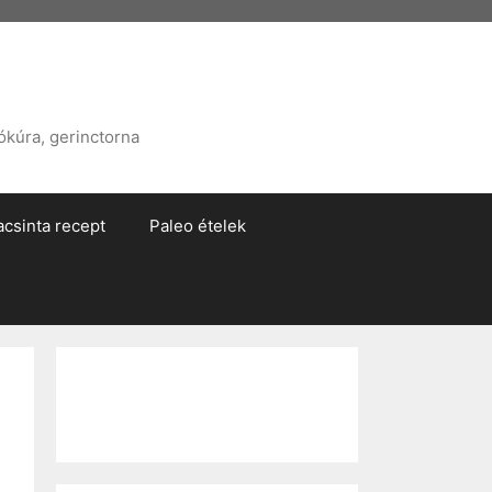
ókúra, gerinctorna
acsinta recept
Paleo ételek