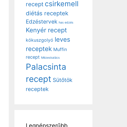
csirkemell
recept
diétás receptek
Edzéstervek
has edzés
Kenyér recept
leves
kókuszgolyó
receptek
Muffin
recept
Mézeskalács
Palacsinta
recept
Sütőtök
receptek
Legnépszerűbb