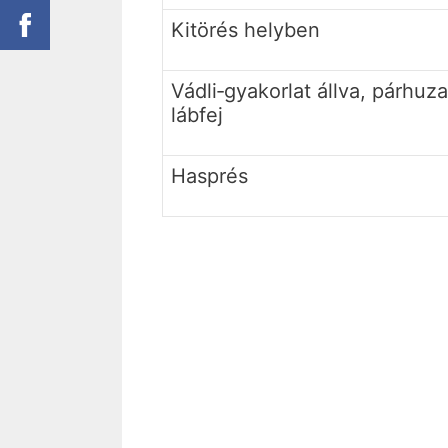
Kitörés helyben
Vádli‐gyakorlat állva, párhu
lábfej
Hasprés