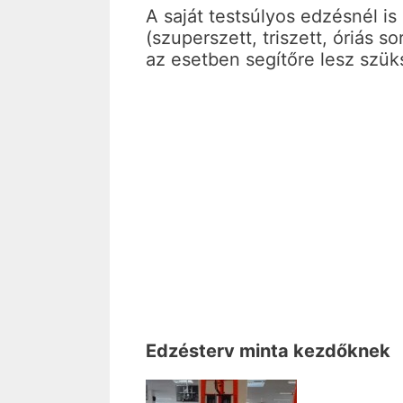
A saját testsúlyos edzésnél i
(szuperszett, triszett, óriás s
az esetben segítőre lesz szük
Edzésterv minta kezdőknek