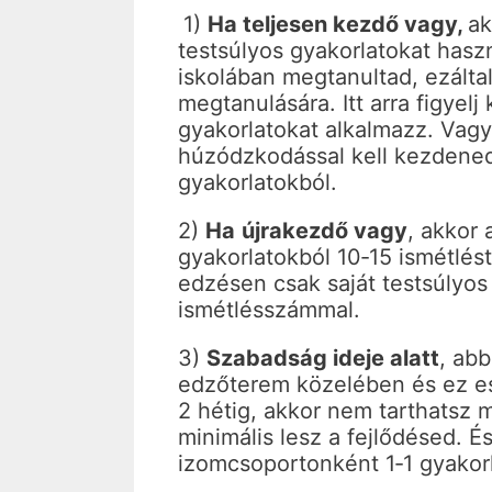
1)
Ha teljesen kezdő vagy,
ak
testsúlyos gyakorlatokat hasz
iskolában megtanultad, ezáltal
megtanulására. Itt arra figyel
gyakorlatokat alkalmazz. Vagy
húzódzkodással kell kezdened
gyakorlatokból.
2)
Ha
újrakezdő vagy
, akkor 
gyakorlatokból 10‐15 ismétlés
edzésen csak saját testsúlyos
ismétlésszámmal.
3)
Szabadság ideje alatt
, ab
edzőterem közelében és ez es
2 hétig, akkor nem tarthatsz 
minimális lesz a fejlődésed. É
izomcsoportonként 1‐1 gyakorl