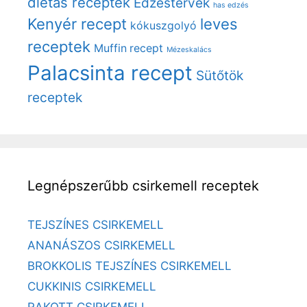
diétás receptek
Edzéstervek
has edzés
Kenyér recept
leves
kókuszgolyó
receptek
Muffin recept
Mézeskalács
Palacsinta recept
Sütőtök
receptek
Legnépszerűbb csirkemell receptek
TEJSZÍNES CSIRKEMELL
ANANÁSZOS CSIRKEMELL
BROKKOLIS TEJSZÍNES CSIRKEMELL
CUKKINIS CSIRKEMELL
RAKOTT CSIRKEMELL