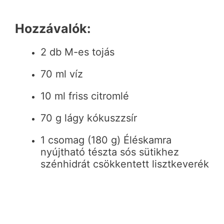
Hozzávalók:
2 db M-es tojás
70 ml víz
10 ml friss citromlé
70 g lágy kókuszzsír
1 csomag (180 g) Éléskamra
nyújtható tészta sós sütikhez
szénhidrát csökkentett lisztkeverék