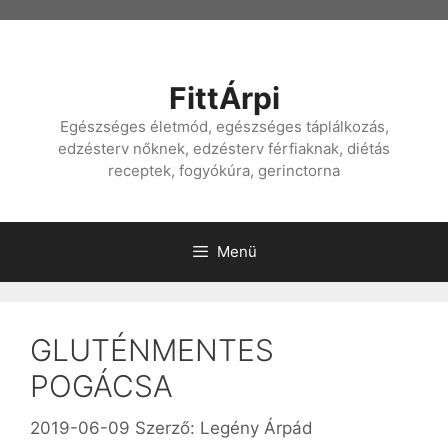
Kilépés
a
tartalomba
FittÁrpi
Egészséges életmód, egészséges táplálkozás,
edzésterv nőknek, edzésterv férfiaknak, diétás
receptek, fogyókúra, gerinctorna
Menü
GLUTÉNMENTES
POGÁCSA
2019-06-09
Szerző:
Legény Árpád