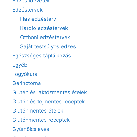
Edzés idézetek
Edzéstervek
Has edzésterv
Kardio edzéstervek
Otthoni edzéstervek
Saját testsúlyos edzés
Egészséges táplálkozás
Egyéb
Fogyókúra
Gerinctorna
Glutén és laktózmentes ételek
Glutén és tejmentes receptek
Gluténmentes ételek
Gluténmentes receptek
Gyümölcsleves