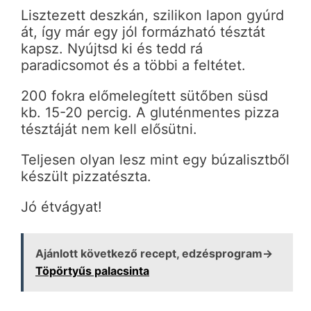
Lisztezett deszkán, szilikon lapon gyúrd
át, így már egy jól formázható tésztát
kapsz. Nyújtsd ki és tedd rá
paradicsomot és a többi a feltétet.
200 fokra előmelegített sütőben süsd
kb. 15-20 percig. A gluténmentes pizza
tésztáját nem kell elősütni.
Teljesen olyan lesz mint egy búzalisztből
készült pizzatészta.
Jó étvágyat!
Ajánlott következő recept, edzésprogram→
Töpörtyűs palacsinta