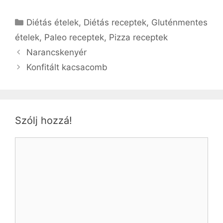
Kategória
Diétás ételek
,
Diétás receptek
,
Gluténmentes
ételek
,
Paleo receptek
,
Pizza receptek
Narancskenyér
Konfitált kacsacomb
Szólj hozzá!
Hozzászólás