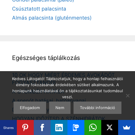
Csúsztatott palacsinta
Almás palacsinta (gluténmentes)
Egészséges táplálkozás
10 OK HOGY MIÉRT ÉRDEMES AVOKÁDÓT
Kedves Látogató! Tájékoztatjuk, hogy a honlap felhasználói
FOGYASZTANOD!
élmény fokozásának érdekében sütiket alkalmazunk. A
honlapunk használatával ön a tájékoztatásunkat tudomásul
A GYÖMBÉR HATÁSA
veszi.
A spenót hatásai, hatóanyagai
Elfogadom
Nem
További információ
D vitamin hiány
HOGYAN IDŐZÍTSD A SZÉNHIDRÁTOK
FOGYASZTÁSÁT?
Shares