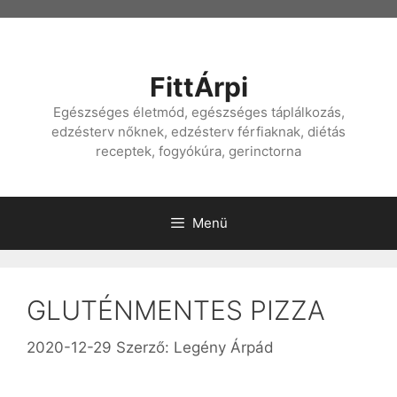
Kilépés
a
tartalomba
FittÁrpi
Egészséges életmód, egészséges táplálkozás,
edzésterv nőknek, edzésterv férfiaknak, diétás
receptek, fogyókúra, gerinctorna
Menü
GLUTÉNMENTES PIZZA
2020-12-29
Szerző:
Legény Árpád