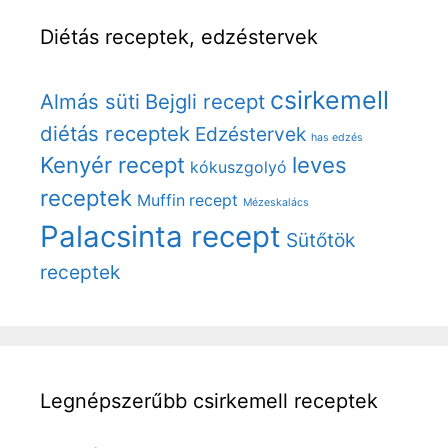
Diétás receptek, edzéstervek
csirkemell
Almás süti
Bejgli recept
diétás receptek
Edzéstervek
has edzés
Kenyér recept
leves
kókuszgolyó
receptek
Muffin recept
Mézeskalács
Palacsinta recept
Sütőtök
receptek
Legnépszerűbb csirkemell receptek