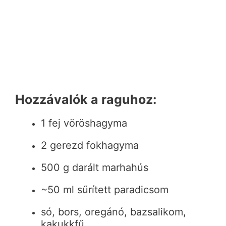
Hozzávalók a raguhoz:
1 fej vöröshagyma
2 gerezd fokhagyma
500 g darált marhahús
~50 ml sűrített paradicsom
só, bors, oregánó, bazsalikom,
kakukkfű