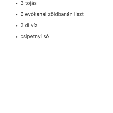
3 tojás
6 evőkanál zöldbanán liszt
2 dl víz
csipetnyi só