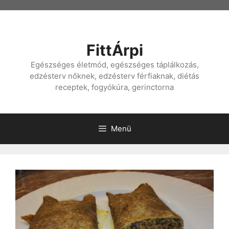
Kilépés
a
tartalomba
FittÁrpi
Egészséges életmód, egészséges táplálkozás,
edzésterv nőknek, edzésterv férfiaknak, diétás
receptek, fogyókúra, gerinctorna
Menü