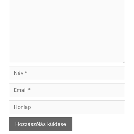
Név
Email
Honlap