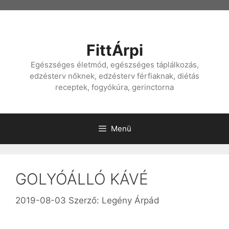
Kilépés
a
tartalomba
FittÁrpi
Egészséges életmód, egészséges táplálkozás,
edzésterv nőknek, edzésterv férfiaknak, diétás
receptek, fogyókúra, gerinctorna
Menü
GOLYÓÁLLÓ KÁVÉ
2019-08-03
Szerző:
Legény Árpád