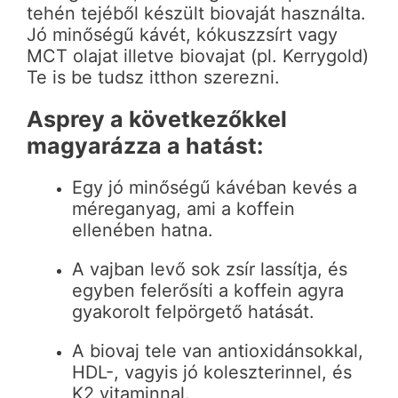
tehén tejéből készült biovaját használta.
Jó minőségű kávét, kókuszzsírt vagy
MCT olajat illetve biovajat (pl. Kerrygold)
Te is be tudsz itthon szerezni.
Asprey a következőkkel
magyarázza a hatást:
Egy jó minőségű kávéban kevés a
méreganyag, ami a koffein
ellenében hatna.
A vajban levő sok zsír lassítja, és
egyben felerősíti a koffein agyra
gyakorolt felpörgető hatását.
A biovaj tele van antioxidánsokkal,
HDL-, vagyis jó koleszterinnel, és
K2 vitaminnal.