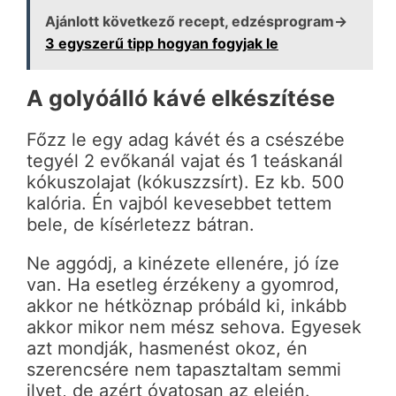
Ajánlott következő recept, edzésprogram→
3 egyszerű tipp hogyan fogyjak le
A golyóálló kávé elkészítése
Főzz le egy adag kávét és a csészébe
tegyél 2 evőkanál vajat és 1 teáskanál
kókuszolajat (kókuszzsírt). Ez kb. 500
kalória. Én vajból kevesebbet tettem
bele, de kísérletezz bátran.
Ne aggódj, a kinézete ellenére, jó íze
van. Ha esetleg érzékeny a gyomrod,
akkor ne hétköznap próbáld ki, inkább
akkor mikor nem mész sehova. Egyesek
azt mondják, hasmenést okoz, én
szerencsére nem tapasztaltam semmi
ilyet, de azért óvatosan az elején.