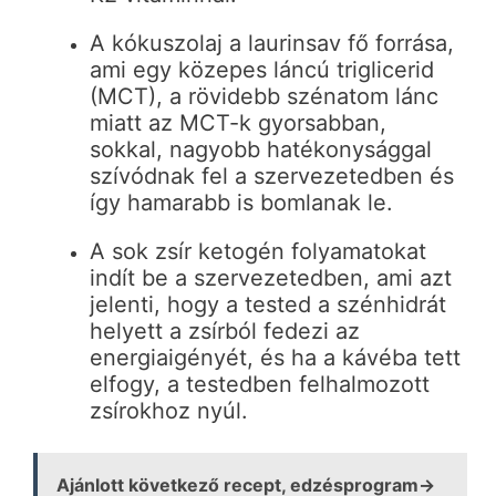
A kókuszolaj a laurinsav fő forrása,
ami egy közepes láncú triglicerid
(MCT), a rövidebb szénatom lánc
miatt az MCT-k gyorsabban,
sokkal, nagyobb hatékonysággal
szívódnak fel a szervezetedben és
így hamarabb is bomlanak le.
A sok zsír ketogén folyamatokat
indít be a szervezetedben, ami azt
jelenti, hogy a tested a szénhidrát
helyett a zsírból fedezi az
energiaigényét, és ha a kávéba tett
elfogy, a testedben felhalmozott
zsírokhoz nyúl.
Ajánlott következő recept, edzésprogram→