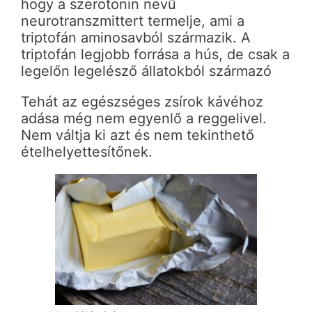
hogy a szerotonin nevű
neurotranszmittert termelje, ami a
triptofán aminosavból származik. A
triptofán legjobb forrása a hús, de csak a
legelőn legelésző állatokból származó
Tehát az egészséges zsírok kávéhoz
adása még nem egyenlő a reggelivel.
Nem váltja ki azt és nem tekinthető
ételhelyettesítőnek.