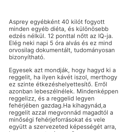
Asprey egyébként 40 kilót fogyott
minden egyéb diéta, és különösebb
edzés nélkül. 12 ponttal nőtt az IQ-ja.
Elég neki napi 5 óra alvás és ez mind
orvosilag dokumentált, tudományosan
bizonyítható.
Egyesek azt mondják, hogy hagyd ki a
reggelit, ha ilyen kávét iszol, merthogy
ez szinte étkezéshelyettesítő. Erről
azonban lebeszélnélek. Mindenképpen
reggelizz, és a reggelid legyen
fehérjében gazdag.Ha kihagynád,a
reggelit azzal megvonnád magadtól a
minőségi fehérjeforrásokat és vele
együtt a szervezeted képességét arra,