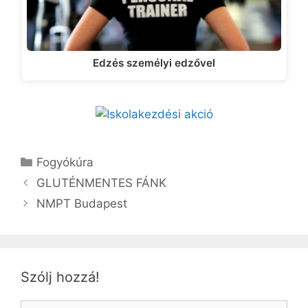
Edzés személyi edzővel
Kategória
Fogyókúra
GLUTÉNMENTES FÁNK
NMPT Budapest
Szólj hozzá!
Hozzászólás