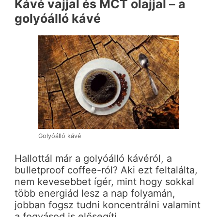
Kávé vajjal és MCT olajjal – a
golyóálló kávé
Golyóálló kávé
Hallottál már a golyóálló kávéról, a
bulletproof coffee-ról? Aki ezt feltalálta,
nem kevesebbet ígér, mint hogy sokkal
több energiád lesz a nap folyamán,
jobban fogsz tudni koncentrálni valamint
a fogyásod is elősegíti.