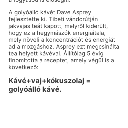
A golyóálló kávét Dave Asprey
fejlesztette ki. Tibeti vándorútján
jakvajas teát kapott, melyről kiderült,
hogy ez a hegymászók energiaitala,
mely növeli a koncentrációt és energiát
ad a mozgáshoz. Asprey ezt megcsinálta
tea helyett kávéval. Állítólag 5 évig
finomította a receptet, amely végül is a
következő:
Kávé+vaj+kókuszolaj =
golyóálló kávé.