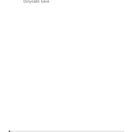
Golyóálló kávé