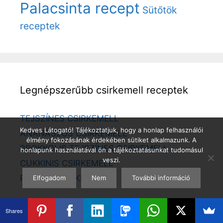
Palacsinta recept
Sütőtök
receptek
Legnépszerűbb csirkemell receptek
TEJSZÍNES CSIRKEMELL
Kedves Látogató! Tájékoztatjuk, hogy a honlap felhasználói
ANANÁSZOS CSIRKEMELL
élmény fokozásának érdekében sütiket alkalmazunk. A
BROKKOLIS TEJSZÍNES CSIRKEMELL
honlapunk használatával ön a tájékoztatásunkat tudomásul
veszi.
CUKKINIS CSIRKEMELL
RAKOTT CSIRKEMELL
Elfogadom
Nem
További információ
Shares