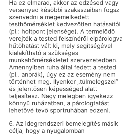
Ha ez elmarad, akkor az edzésed vagy
versenyed későbbi szakaszaiban fogsz
szenvedni a megemelkedett
testhőmérséklet kedvezőtlen hatásaitól
(pl.: holtpont jelensége). A termelődő
verejték a tested felszínéről elpárologva
hűtőhatást vált ki, mely segítségével
kialakítható a szükséges
munkahőmérsékletet szervezetedben.
Amennyiben ruha által fedett a tested
(pl.. anorák), úgy ez az esemény nem
történhet meg. Ilyenkor „túlmelegszel”
és jelentősen képességed alatt
teljesítesz. Nagy melegben igyekezz
könnyű ruházatban, a párologtatást
lehetővé tevő sportruhában edzeni.
6. Az idegrendszeri bemelegítés másik
célja, hogy a nyugalomban