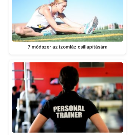
7 módszer az izomláz csillapítására