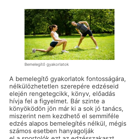
Bemelegítő gyakorlatok
A bemelegítő gyakorlatok fontosságára,
nélkülözhetetlen szerepére edzéseid
elején rengetegcikk, könyv, előadás
hívja fel a figyelmet. Bár szinte a
könyöködön jön már ki a sok jó tanács,
miszerint nem kezdhető el semmiféle
edzés alapos bemelegítés nélkül, mégis
számos esetben hanyagolják
el a sportolók ezt az edzésszakaszt.