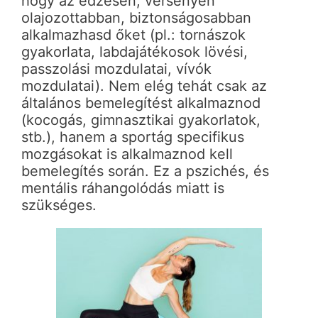
hogy az edzésen, versenyen
olajozottabban, biztonságosabban
alkalmazhasd őket (pl.: tornászok
gyakorlata, labdajátékosok lövési,
passzolási mozdulatai, vívók
mozdulatai). Nem elég tehát csak az
általános bemelegítést alkalmaznod
(kocogás, gimnasztikai gyakorlatok,
stb.), hanem a sportág specifikus
mozgásokat is alkalmaznod kell
bemelegítés során. Ez a pszichés, és
mentális ráhangolódás miatt is
szükséges.