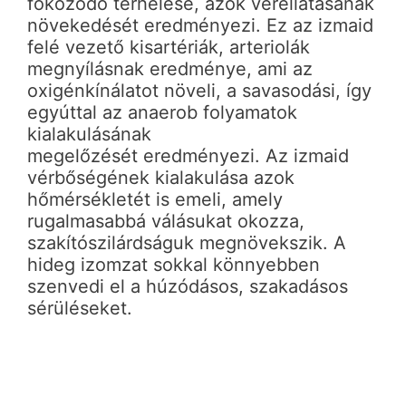
fokozódó terhelése, azok vérellátásának
növekedését eredményezi. Ez az izmaid
felé vezető kisartériák, arteriolák
megnyílásnak eredménye, ami az
oxigénkínálatot növeli, a savasodási, így
egyúttal az anaerob folyamatok
kialakulásának
megelőzését eredményezi. Az izmaid
vérbőségének kialakulása azok
hőmérsékletét is emeli, amely
rugalmasabbá válásukat okozza,
szakítószilárdságuk megnövekszik. A
hideg izomzat sokkal könnyebben
szenvedi el a húzódásos, szakadásos
sérüléseket.