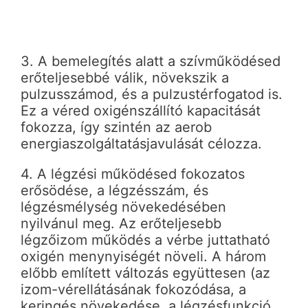
3. A bemelegítés alatt a szívműködésed
erőteljesebbé válik, növekszik a
pulzusszámod, és a pulzustérfogatod is.
Ez a véred oxigénszállító kapacitását
fokozza, így szintén az aerob
energiaszolgáltatásjavulását célozza.
4. A légzési működésed fokozatos
erősödése, a légzésszám, és
légzésmélység növekedésében
nyilvánul meg. Az erőteljesebb
légzőizom működés a vérbe juttatható
oxigén menynyiségét növeli. A három
előbb említett változás együttesen (az
izom-vérellátásának fokozódása, a
keringés növekedése, a légzésfunkció