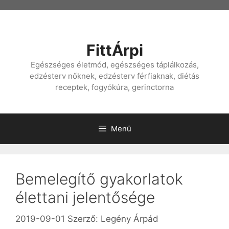
Kilépés
a
tartalomba
FittÁrpi
Egészséges életmód, egészséges táplálkozás,
edzésterv nőknek, edzésterv férfiaknak, diétás
receptek, fogyókúra, gerinctorna
Menü
Bemelegítő gyakorlatok
élettani jelentősége
2019-09-01
Szerző:
Legény Árpád