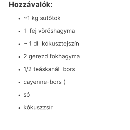
Hozzávalók:
~1 kg sütőtök
1 fej vöröshagyma
~ 1 dl kókusztejszín
2 gerezd fokhagyma
1/2 teáskanál bors
cayenne-bors (
só
kókuszzsír