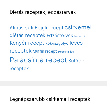
Diétás receptek, edzéstervek
csirkemell
Almás süti
Bejgli recept
diétás receptek
Edzéstervek
has edzés
Kenyér recept
leves
kókuszgolyó
receptek
Muffin recept
Mézeskalács
Palacsinta recept
Sütőtök
receptek
Legnépszerűbb csirkemell receptek