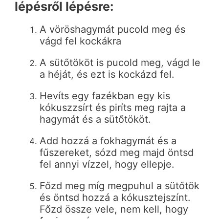
lépésről lépésre:
A vöröshagymát pucold meg és
vágd fel kockákra
A sütőtököt is pucold meg, vágd le
a héját, és ezt is kockázd fel.
Hevíts egy fazékban egy kis
kókuszzsírt és piríts meg rajta a
hagymát és a sütőtököt.
Add hozzá a fokhagymát és a
fűszereket, sózd meg majd öntsd
fel annyi vízzel, hogy ellepje.
Főzd meg míg megpuhul a sütőtök
és öntsd hozzá a kókusztejszínt.
Főzd össze vele, nem kell, hogy