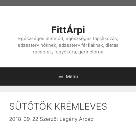
Kilépés
a
tartalomba
FittÁrpi
Egészséges életmód, egészséges táplálkozás,
edzésterv nőknek, edzésterv férfiaknak, diétás
receptek, fogyókúra, gerinctorna
Menü
SÜTŐTÖK KRÉMLEVES
2018-09-22
Szerző:
Legény Árpád