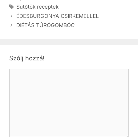
Címkék
Sütőtök receptek
ÉDESBURGONYA CSIRKEMELLEL
DIÉTÁS TÚRÓGOMBÓC
Szólj hozzá!
Hozzászólás