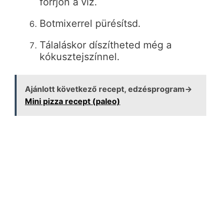
forrjon a víz.
Botmixerrel pürésítsd.
Tálaláskor díszítheted még a
kókusztejszínnel.
Ajánlott következő recept, edzésprogram→
Mini pizza recept (paleo)