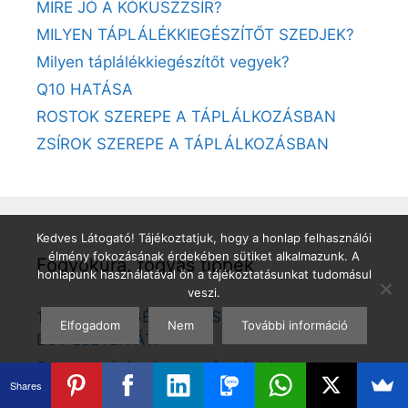
MIRE JÓ A KÓKUSZZSÍR?
MILYEN TÁPLÁLÉKKIEGÉSZÍTŐT SZEDJEK?
Milyen táplálékkiegészítőt vegyek?
Q10 HATÁSA
ROSTOK SZEREPE A TÁPLÁLKOZÁSBAN
ZSÍROK SZEREPE A TÁPLÁLKOZÁSBAN
Kedves Látogató! Tájékoztatjuk, hogy a honlap felhasználói
élmény fokozásának érdekében sütiket alkalmazunk. A
Fogyókúra, fogyás tippek
honlapunk használatával ön a tájékoztatásunkat tudomásul
veszi.
12 TIPP AZ EGÉSZSÉGES TESTSÚLYHOZ
Elfogadom
Nem
További információ
EGY ÉLETEN ÁT!
3 egyszerű tipp hogyan fogyjak le
Shares
A fogyás első lépése a méregtelenítés