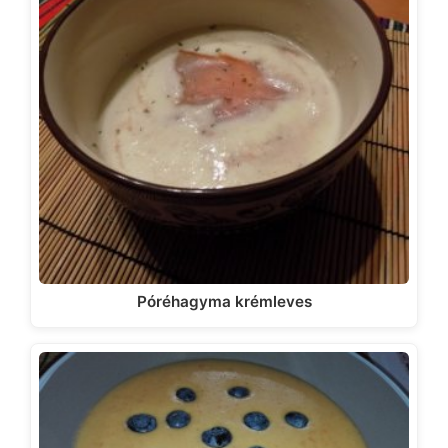
Póréhagyma krémleves