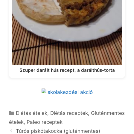
Szuper darált hús recept, a darálthús-torta
Kategória
Diétás ételek
,
Diétás receptek
,
Gluténmentes
ételek
,
Paleo receptek
Túrós piskótakocka (gluténmentes)