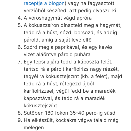
receptje a blogon
) vagy ha fagyasztott
verzióból készíted, azt pedig olvaszd ki
A vöröshagymát vágd apróra
A kókuszzsíron dinszteld meg a hagymát,
tedd rá a húst, sózd, borsozd, és addig
párold, amíg a saját leve elfő
Szórd meg a paprikával, és egy kevés
vizet aláöntve párold puhára
Egy tepsi aljára tedd a káposzta felét,
terítsd rá a párolt karfiolrizs nagy részét,
tegyél rá kókusztejszínt (kb. a felét), majd
tedd rá a húst, rétegezd újból
karfiolrizzsel, végül fedd be a maradék
káposztával, és tedd rá a maradék
kókusztejszínt
Sütőben 180 fokon 35-40 perc-ig süsd
Ha elkészült, kockákra vágva tálald még
melegen