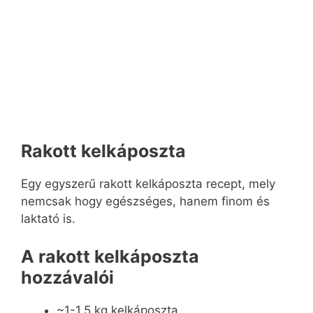
Rakott kelkáposzta
Egy egyszerű rakott kelkáposzta recept, mely
nemcsak hogy egészséges, hanem finom és
laktató is.
A rakott kelkáposzta
hozzávalói
~1-1,5 kg kelkáposzta