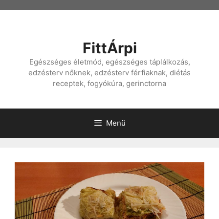
Kilépés
a
tartalomba
FittÁrpi
Egészséges életmód, egészséges táplálkozás,
edzésterv nőknek, edzésterv férfiaknak, diétás
receptek, fogyókúra, gerinctorna
Menü