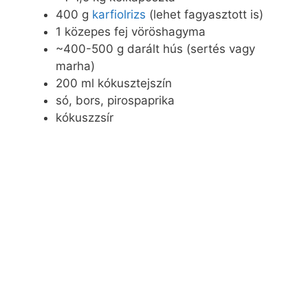
400 g
karfiolrizs
(lehet fagyasztott is)
1 közepes fej vöröshagyma
~400-500 g darált hús (sertés vagy
marha)
200 ml kókusztejszín
só, bors, pirospaprika
kókuszzsír