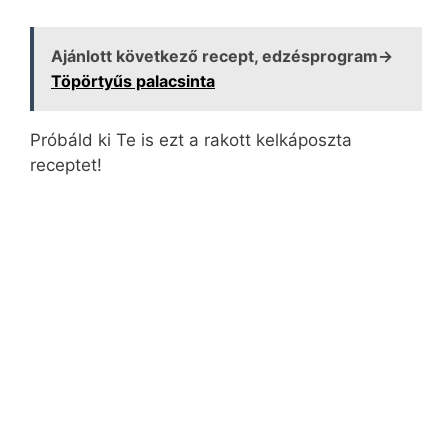
Ajánlott következő recept, edzésprogram→
Töpörtyűs palacsinta
Próbáld ki Te is ezt a rakott kelkáposzta
receptet!