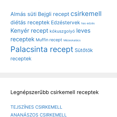
csirkemell
Almás süti
Bejgli recept
diétás receptek
Edzéstervek
has edzés
Kenyér recept
leves
kókuszgolyó
receptek
Muffin recept
Mézeskalács
Palacsinta recept
Sütőtök
receptek
Legnépszerűbb csirkemell receptek
TEJSZÍNES CSIRKEMELL
ANANÁSZOS CSIRKEMELL