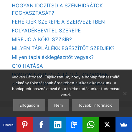
HOGYAN IDŐZÍTSD A SZÉNHIDRÁTOK
FOGYASZTÁSÁT?
FEHÉRJÉK SZEREPE A SZERVEZETBEN
FOLYADÉKBEVITEL SZEREPE
MIRE JÓ A KÓKUSZZSÍR?
MILYEN TÁPLÁLÉKKIEGÉSZÍTŐT SZEDJEK?
Milyen táplálékkiegészítőt vegyek?
Q10 HATÁSA
ROSTOK SZEREPE A TÁPLÁLKOZÁSBAN
Kedves Látogató! Tájékoztatjuk, hogy a honlap felhasználói
élmény fokozásának érdekében sütiket alkalmazunk. A
ZSÍROK SZEREPE A TÁPLÁLKOZÁSBAN
honlapunk használatával ön a tájékoztatásunkat tudomásul
veszi.
Elfogadom
Nem
További információ
Fogyókúra, fogyás tippek
Shares