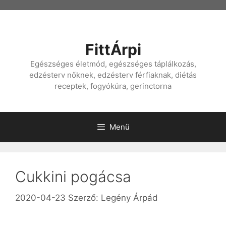
Kilépés
a
tartalomba
FittÁrpi
Egészséges életmód, egészséges táplálkozás,
edzésterv nőknek, edzésterv férfiaknak, diétás
receptek, fogyókúra, gerinctorna
Menü
Cukkini pogácsa
2020-04-23
Szerző:
Legény Árpád