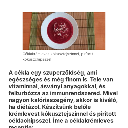
Céklakrémleves kókusztejszínnel, pirított
kókuszchipsszel
A cékla egy szuperzöldség, ami
egészséges és még finom is. Tele van
vitaminnal, ásványi anyagokkal, és
felturbózza az immunrendszered. Mivel
nagyon kalóriaszegény, akkor is kiváló,
ha diétázol. Készítsünk belőle
krémlevest kókusztejszínnel és pirított
céklachipsszel. Íme a céklakrémleves
receptje: