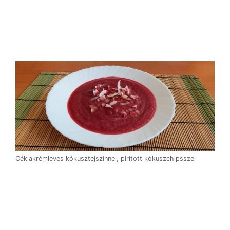
Céklakrémleves kókusztejszínnel, pirított kókuszchipsszel