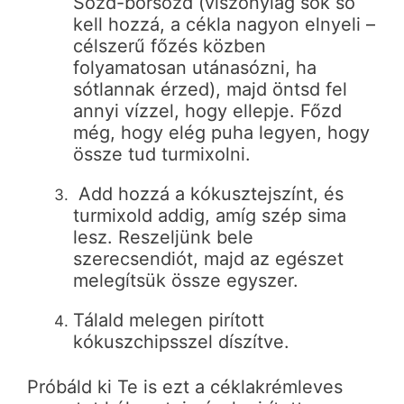
Sózd-borsozd (viszonylag sok só
kell hozzá, a cékla nagyon elnyeli –
célszerű főzés közben
folyamatosan utánasózni, ha
sótlannak érzed), majd öntsd fel
annyi vízzel, hogy ellepje. Főzd
még, hogy elég puha legyen, hogy
össze tud turmixolni.
Add hozzá a kókusztejszínt, és
turmixold addig, amíg szép sima
lesz. Reszeljünk bele
szerecsendiót, majd az egészet
melegítsük össze egyszer.
Tálald melegen pirított
kókuszchipsszel díszítve.
Próbáld ki Te is ezt a céklakrémleves