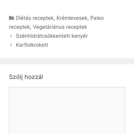
Kategória
Diétás receptek
,
Krémlevesek
,
Paleo
receptek
,
Vegetáriánus receptek
Szénhidrátcsökkentett kenyér
Karfiolkrokett
Szólj hozzá!
Hozzászólás