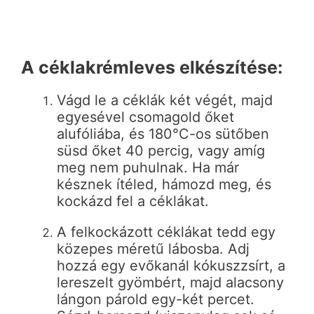
A céklakrémleves elkészítése:
Vágd le a céklák két végét, majd
egyesével csomagold őket
alufóliába, és 180°C-os sütőben
süsd őket 40 percig, vagy amíg
meg nem puhulnak. Ha már
késznek ítéled, hámozd meg, és
kockázd fel a céklákat.
A felkockázott céklákat tedd egy
közepes méretű lábosba. Adj
hozzá egy evőkanál kókuszzsírt, a
lereszelt gyömbért, majd alacsony
lángon párold egy-két percet.