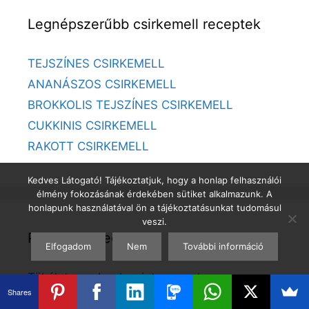
Legnépszerűbb csirkemell receptek
TEJSZÍNES CSIRKEMELL
ANANÁSZOS CSIRKEMELL
BROKKOLIS TEJSZÍNES CSIRKEMELL
CUKKINIS CSIRKEMELL
RAKOTT CSIRKEMELL
Kedves Látogató! Tájékoztatjuk, hogy a honlap felhasználói
élmény fokozásának érdekében sütiket alkalmazunk. A
honlapunk használatával ön a tájékoztatásunkat tudomásul
veszi.
Palacsinta recept
Elfogadom
Nem
További információ
Tökéletes zabpalacsinta recept
Shares
Tökéletes amerikai zabpalacsinta recept