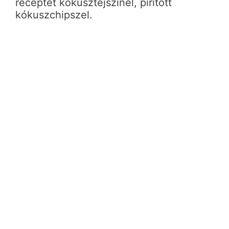
receptet kókusztejszínel, pirított
kókuszchipszel.