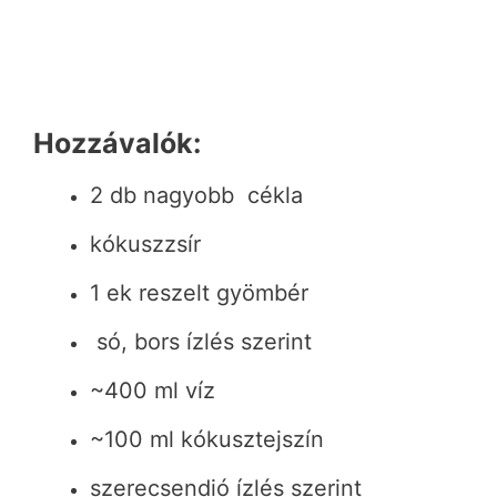
Hozzávalók:
2 db nagyobb cékla
kókuszzsír
1 ek reszelt gyömbér
só, bors ízlés szerint
~400 ml víz
~100 ml kókusztejszín
szerecsendió ízlés szerint