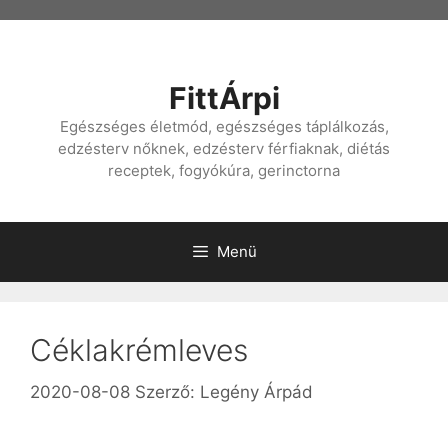
Kilépés
a
tartalomba
FittÁrpi
Egészséges életmód, egészséges táplálkozás,
edzésterv nőknek, edzésterv férfiaknak, diétás
receptek, fogyókúra, gerinctorna
Menü
Céklakrémleves
2020-08-08
Szerző:
Legény Árpád