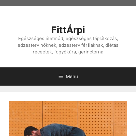
Kilépés
a
tartalomba
FittÁrpi
Egészséges életmód, egészséges táplálkozás,
edzésterv nőknek, edzésterv férfiaknak, diétás
receptek, fogyókúra, gerinctorna
Menü