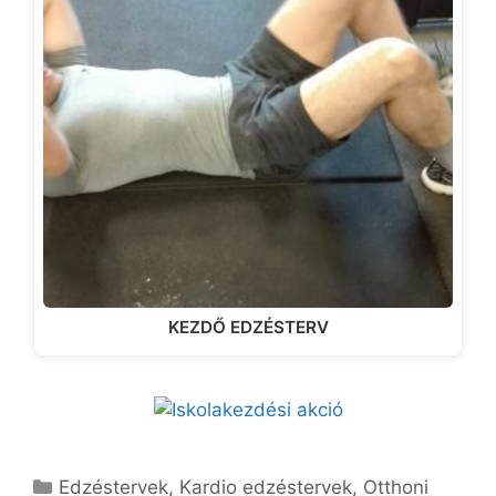
KEZDŐ EDZÉSTERV
Kategória
Edzéstervek
,
Kardio edzéstervek
,
Otthoni