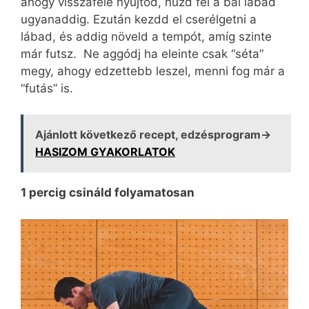
ahogy visszafele nyújtod, húzd fel a bal lábad
ugyanaddig. Ezután kezdd el cserélgetni a
lábad, és addig növeld a tempót, amíg szinte
már futsz. Ne aggódj ha eleinte csak “séta”
megy, ahogy edzettebb leszel, menni fog már a
“futás” is.
Ajánlott következő recept, edzésprogram→
HASIZOM GYAKORLATOK
1 percig csináld folyamatosan