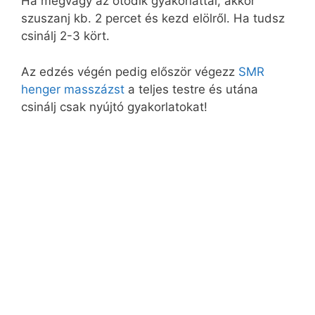
Ha megvagy az ötödik gyakorlattal, akkor
szuszanj kb. 2 percet és kezd elölről. Ha tudsz
csinálj 2-3 kört.
Az edzés végén pedig először végezz
SMR
henger masszázst
a teljes testre és utána
csinálj csak nyújtó gyakorlatokat!