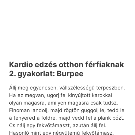
Kardio edzés otthon férfiaknak
2. gyakorlat: Burpee
Állj meg egyenesen, vállszélességű terpeszben.
Ha ez megvan, ugorj fel kinyújtott karokkal
olyan magasra, amilyen magasra csak tudsz.
Finoman landolj, majd rögtön guggolj le, tedd le
a tenyered a földre, majd vedd fel a plank pózt.
Csinálj egy fekvőtámaszt, azután állj fel.
Hasonló mint egy négyütemű fekvőtámasz.