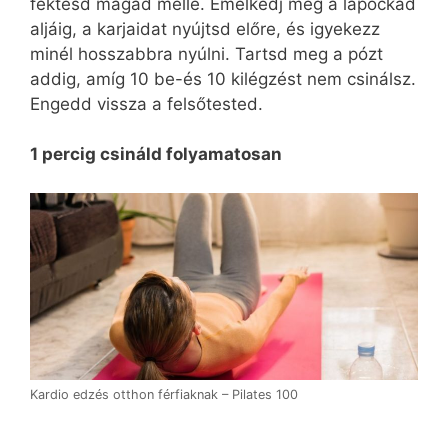
fektesd magad mellé. Emelkedj meg a lapockád
aljáig, a karjaidat nyújtsd előre, és igyekezz
minél hosszabbra nyúlni. Tartsd meg a pózt
addig, amíg 10 be-és 10 kilégzést nem csinálsz.
Engedd vissza a felsőtested.
1 percig csináld folyamatosan
Kardio edzés otthon férfiaknak – Pilates 100