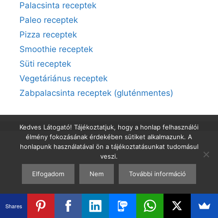
Palacsinta receptek
Paleo receptek
Pizza receptek
Smoothie receptek
Süti receptek
Vegetáriánus receptek
Zabpalacsinta receptek (gluténmentes)
Kedves Látogató! Tájékoztatjuk, hogy a honlap felhasználói
élmény fokozásának érdekében sütiket alkalmazunk. A
honlapunk használatával ön a tájékoztatásunkat tudomásul
veszi.
Elfogadom
Nem
További információ
Shares