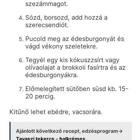
szezámmagot.
Sózd, borsozd, add hozzá a
szerecsendiót.
Pucold meg az édesburgonyát és
vágd vékony szeletekre.
Tegyél egy kis kókuszzsírt vagy
olívaolajat a brokkoli fasírtra és az
édesburgonyákra.
Előmelegített sütőben süsd kb. 15-
20 percig.
Kitűnő lehet ebédre, vacsorára.
Ajánlott következő recept, edzésprogram→
Tavaszi tekercs - halkrémes