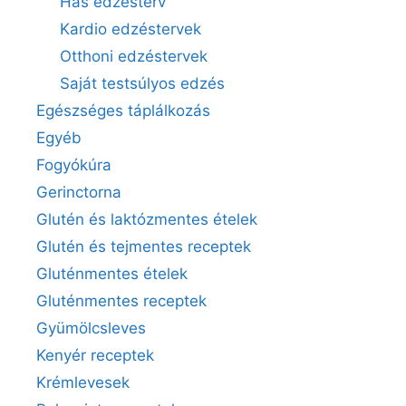
Has edzésterv
Kardio edzéstervek
Otthoni edzéstervek
Saját testsúlyos edzés
Egészséges táplálkozás
Egyéb
Fogyókúra
Gerinctorna
Glutén és laktózmentes ételek
Glutén és tejmentes receptek
Gluténmentes ételek
Gluténmentes receptek
Gyümölcsleves
Kenyér receptek
Krémlevesek