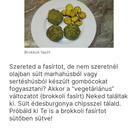
Brokkoli fasírt
Szereted a fasírtot, de nem szeretnél
olajban sült marhahúsból vagy
sertéshúsból készült gombócokat
fogyasztani? Akkor a “vegetáriánus”
változatot (brokkoli fasírt) Neked találtak
ki. Sült édesburgonya chipsszel tálald.
Próbáld ki Te is a brokkoli fasírtot
sütőben sütve!