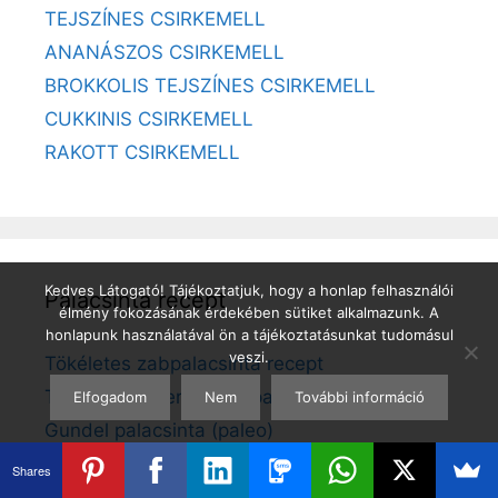
TEJSZÍNES CSIRKEMELL
ANANÁSZOS CSIRKEMELL
BROKKOLIS TEJSZÍNES CSIRKEMELL
CUKKINIS CSIRKEMELL
RAKOTT CSIRKEMELL
Kedves Látogató! Tájékoztatjuk, hogy a honlap felhasználói
Palacsinta recept
élmény fokozásának érdekében sütiket alkalmazunk. A
honlapunk használatával ön a tájékoztatásunkat tudomásul
veszi.
Tökéletes zabpalacsinta recept
Tökéletes amerikai zabpalacsinta recept
Elfogadom
Nem
További információ
Gundel palacsinta (paleo)
Csúsztatott palacsinta
Shares
Almás palacsinta (gluténmentes)