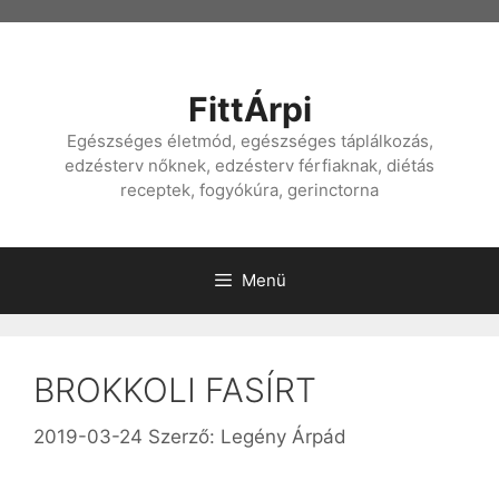
Kilépés
a
tartalomba
FittÁrpi
Egészséges életmód, egészséges táplálkozás,
edzésterv nőknek, edzésterv férfiaknak, diétás
receptek, fogyókúra, gerinctorna
Menü
BROKKOLI FASÍRT
2019-03-24
Szerző:
Legény Árpád