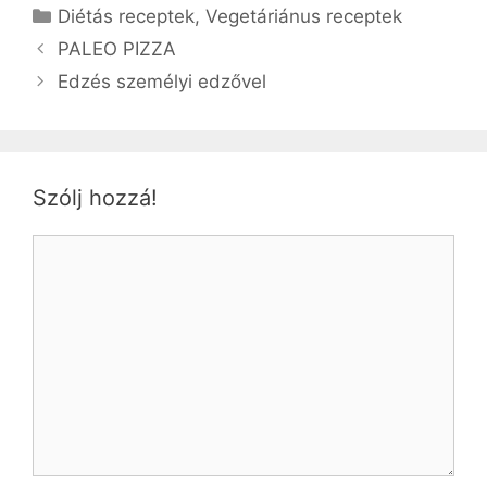
Kategória
Diétás receptek
,
Vegetáriánus receptek
PALEO PIZZA
Edzés személyi edzővel
Szólj hozzá!
Hozzászólás