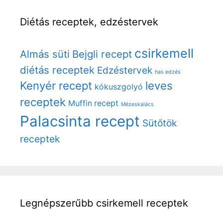
Diétás receptek, edzéstervek
csirkemell
Almás süti
Bejgli recept
diétás receptek
Edzéstervek
has edzés
Kenyér recept
leves
kókuszgolyó
receptek
Muffin recept
Mézeskalács
Palacsinta recept
Sütőtök
receptek
Legnépszerűbb csirkemell receptek