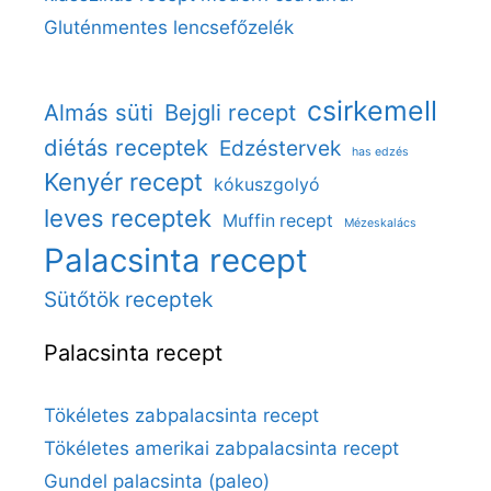
Gluténmentes lencsefőzelék
csirkemell
Almás süti
Bejgli recept
diétás receptek
Edzéstervek
has edzés
Kenyér recept
kókuszgolyó
leves receptek
Muffin recept
Mézeskalács
Palacsinta recept
Sütőtök receptek
Palacsinta recept
Tökéletes zabpalacsinta recept
Tökéletes amerikai zabpalacsinta recept
Gundel palacsinta (paleo)