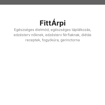
Kilépés
a
tartalomba
FittÁrpi
Egészséges életmód, egészséges táplálkozás,
edzésterv nőknek, edzésterv férfiaknak, diétás
receptek, fogyókúra, gerinctorna