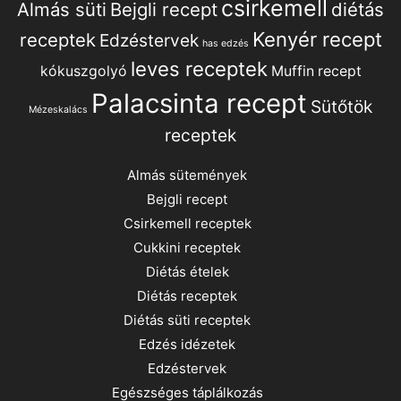
csirkemell
Almás süti
Bejgli recept
diétás
Kenyér recept
receptek
Edzéstervek
has edzés
leves receptek
kókuszgolyó
Muffin recept
Palacsinta recept
Sütőtök
Mézeskalács
receptek
Almás sütemények
Bejgli recept
Csirkemell receptek
Cukkini receptek
Diétás ételek
Diétás receptek
Diétás süti receptek
Edzés idézetek
Edzéstervek
Egészséges táplálkozás