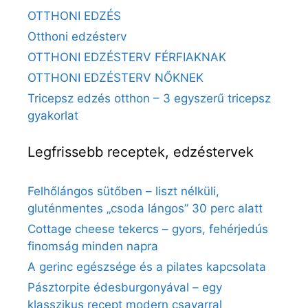
OTTHONI EDZÉS
Otthoni edzésterv
OTTHONI EDZÉSTERV FÉRFIAKNAK
OTTHONI EDZÉSTERV NŐKNEK
Tricepsz edzés otthon – 3 egyszerű tricepsz
gyakorlat
Legfrissebb receptek, edzéstervek
Felhőlángos sütőben – liszt nélküli,
gluténmentes „csoda lángos” 30 perc alatt
Cottage cheese tekercs – gyors, fehérjedús
finomság minden napra
A gerinc egészsége és a pilates kapcsolata
Pásztorpite édesburgonyával – egy
klasszikus recept modern csavarral