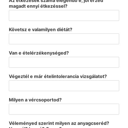
Az étkezések száma elegendő e, jól érzed
magadt ennyi étkezéssel?
Követsz e valamilyen diétát?
Van e ételérzékenységed?
Végeztél e már ételintolerancia vizsgálatot?
Milyen a vércsoportod?
Véleményed szerint milyen az anyagcseréd?