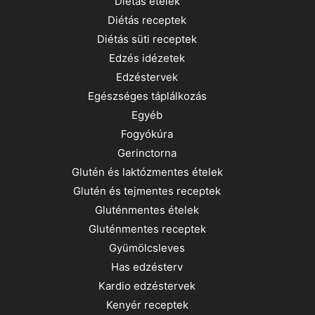
Diétás ételek
Diétás receptek
Diétás süti receptek
Edzés idézetek
Edzéstervek
Egészséges táplálkozás
Egyéb
Fogyókúra
Gerinctorna
Glutén és laktózmentes ételek
Glutén és tejmentes receptek
Gluténmentes ételek
Gluténmentes receptek
Gyümölcsleves
Has edzésterv
Kardio edzéstervek
Kenyér receptek