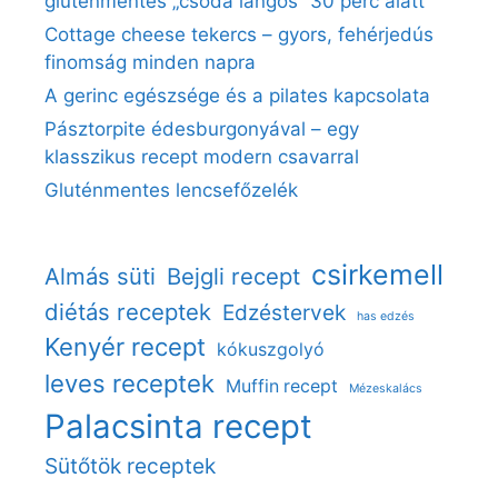
gluténmentes „csoda lángos” 30 perc alatt
Cottage cheese tekercs – gyors, fehérjedús
finomság minden napra
A gerinc egészsége és a pilates kapcsolata
Pásztorpite édesburgonyával – egy
klasszikus recept modern csavarral
Gluténmentes lencsefőzelék
csirkemell
Almás süti
Bejgli recept
diétás receptek
Edzéstervek
has edzés
Kenyér recept
kókuszgolyó
leves receptek
Muffin recept
Mézeskalács
Palacsinta recept
Sütőtök receptek