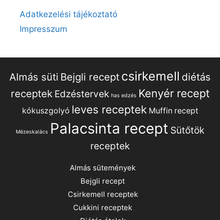
Adatkezelési tájékoztató
Impresszum
csirkemell
Almás süti
Bejgli recept
diétás
Kenyér recept
receptek
Edzéstervek
has edzés
leves receptek
kókuszgolyó
Muffin recept
Palacsinta recept
Sütőtök
Mézeskalács
receptek
Almás sütemények
Bejgli recept
Csirkemell receptek
Cukkini receptek