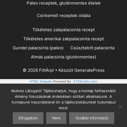
Paleo receptek, gluténmentes ételek
Csirkemell receptek oldala
Tökéletes zabpalacsinta recept
Tökéletes amerikai zabpalacsinta recept
Gundel palacsinta (paleo)
Csúsztatott palacsinta
Almás palacsinta (gluténmentes)
© 2026 FittÁrpi
• Készült
GeneratePress
HTML Snippets
Powered By :
XYZScripts.com
Kedves Látogató! Tájékoztatjuk, hogy a honlap felhasználói
élmény fokozásának érdekében sütiket alkalmazunk. A
honlapunk használatával ön a tájékoztatásunkat tudomásul
veszi.
Elfogadom
Nem
További információ