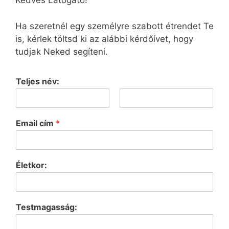
Kedves Látogató!
Ha szeretnél egy személyre szabott étrendet Te
is, kérlek töltsd ki az alábbi kérdőívet, hogy
tudjak Neked segíteni.
Teljes név:
F
L
i
a
Email cím
*
r
s
s
t
t
Életkor:
Testmagasság: