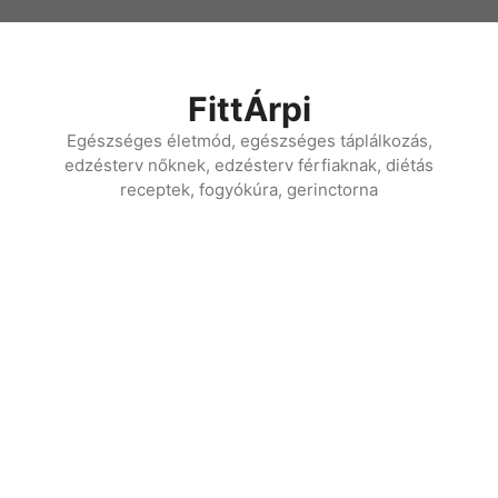
Kilépés
a
tartalomba
FittÁrpi
Egészséges életmód, egészséges táplálkozás,
edzésterv nőknek, edzésterv férfiaknak, diétás
receptek, fogyókúra, gerinctorna