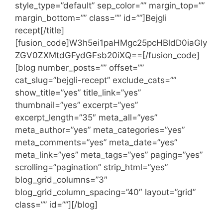
style_type=”default” sep_color=”” margin_top=””
margin_bottom=”” class=”” id=””]Bejgli
recept[/title]
[fusion_code]W3h5ei1paHMgc25pcHBldD0iaGly
ZGV0ZXMtdGFydGFsb20iXQ==[/fusion_code]
[blog number_posts=”” offset=””
cat_slug=”bejgli-recept” exclude_cats=””
show_title=”yes” title_link=”yes”
thumbnail=”yes” excerpt=”yes”
excerpt_length=”35″ meta_all=”yes”
meta_author=”yes” meta_categories=”yes”
meta_comments=”yes” meta_date=”yes”
meta_link=”yes” meta_tags=”yes” paging=”yes”
scrolling=”pagination” strip_html=”yes”
blog_grid_columns=”3″
blog_grid_column_spacing=”40″ layout=”grid”
class=”” id=””][/blog]