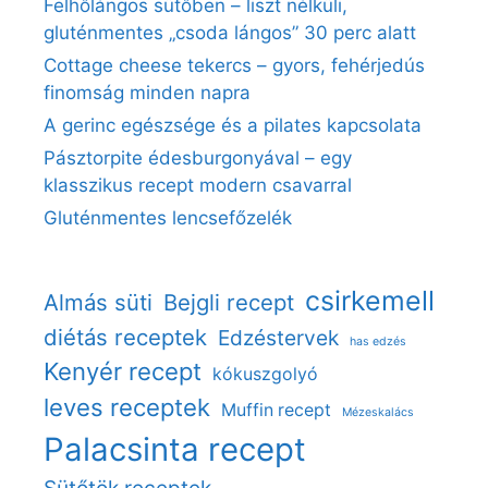
Felhőlángos sütőben – liszt nélküli,
gluténmentes „csoda lángos” 30 perc alatt
Cottage cheese tekercs – gyors, fehérjedús
finomság minden napra
A gerinc egészsége és a pilates kapcsolata
Pásztorpite édesburgonyával – egy
klasszikus recept modern csavarral
Gluténmentes lencsefőzelék
csirkemell
Almás süti
Bejgli recept
diétás receptek
Edzéstervek
has edzés
Kenyér recept
kókuszgolyó
leves receptek
Muffin recept
Mézeskalács
Palacsinta recept
Sütőtök receptek