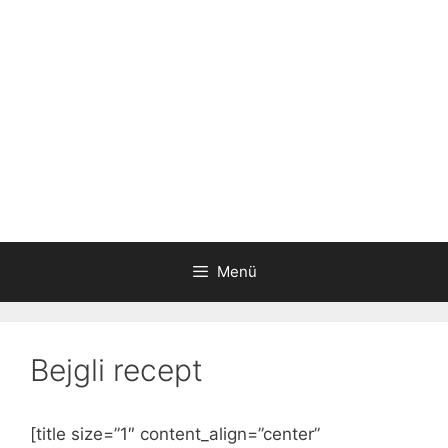
Menü
Bejgli recept
[title size=”1″ content_align=”center”