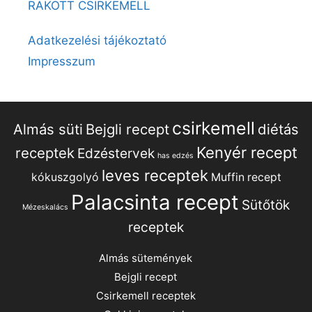
RAKOTT CSIRKEMELL
Adatkezelési tájékoztató
Impresszum
csirkemell
Almás süti
Bejgli recept
diétás
Kenyér recept
receptek
Edzéstervek
has edzés
leves receptek
kókuszgolyó
Muffin recept
Palacsinta recept
Sütőtök
Mézeskalács
receptek
Almás sütemények
Bejgli recept
Csirkemell receptek