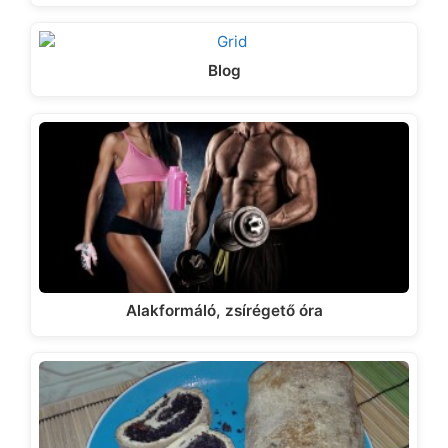
Blog
Alakformáló, zsírégető óra