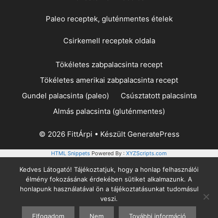
Paleo receptek, gluténmentes ételek
Csirkemell receptek oldala
Tökéletes zabpalacsinta recept
Tökéletes amerikai zabpalacsinta recept
Gundel palacsinta (paleo)
Csúsztatott palacsinta
Almás palacsinta (gluténmentes)
© 2026 FittÁrpi
• Készült
GeneratePress
HTML Snippets
Powered By :
XYZScripts.com
Kedves Látogató! Tájékoztatjuk, hogy a honlap felhasználói
élmény fokozásának érdekében sütiket alkalmazunk. A
honlapunk használatával ön a tájékoztatásunkat tudomásul
veszi.
Elfogadom
Nem
További információ