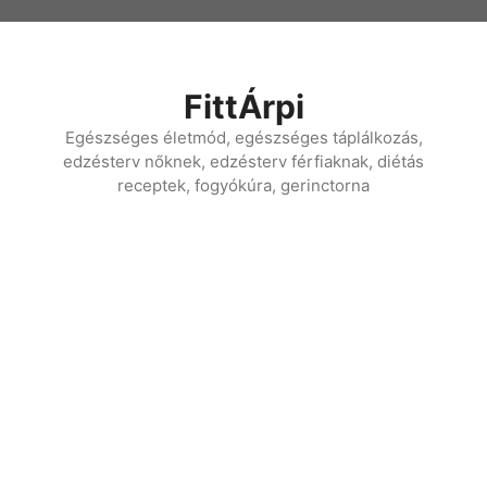
Kilépés
a
tartalomba
FittÁrpi
Egészséges életmód, egészséges táplálkozás,
edzésterv nőknek, edzésterv férfiaknak, diétás
receptek, fogyókúra, gerinctorna